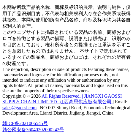
本网站所载产品的名称、商标及标识的展示、说明与销售，仅
用于产品识别目的，不代表与相关权利人存在合作关系或获得
其授权。本网站使用的所有产品名称、商标及标识均为其各自
权利人的财产。
このウェブサイトに掲载されている製品の名前、商标および
ロゴを特徴とする製品の描写、説明または贩売は、识别のみ
を目的としており、権利所有者との提携または承认を示すこ
とを意図したものではありません。 本サイトで使用されて
いるすべての製品名、商标およびロゴは、それぞれの所有者
の财産です。
The depiction, description or sale of products featuring these names,
trademarks and logos are for identification purposes only , not
intended to indicate any affiliation with or authorization by any
rights holder. All product names, trademarks and logos used on this
site are the property of their respective owners.
Copyright © ~ 2026
All Rights Reserved. | JIANGXI GAOSSI
SUPPLY CHAIN LIMITED. 江西高思供应链有限公司
| Email:
sales@gaossi.com
| NO.007 Shunyi Road, Economic-Technological
Development Area, Lianxi District, Jiujiang, Jiangxi, China |
赣ICP备2021006545号
赣公网安备36040202000242号