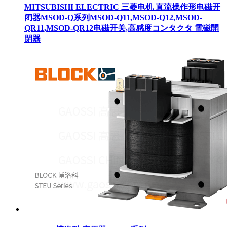
MITSUBISHI ELECTRIC 三菱电机 直流操作形电磁开
闭器MSOD-Q系列MSOD-Q11,MSOD-Q12,MSOD-
QR11,MSOD-QR12电磁开关,高感度コンタクタ 電磁開
閉器