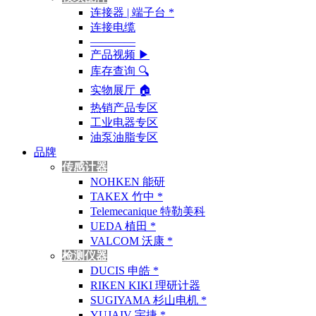
连接器 | 端子台 *
连接电缆
————
产品视频 ▶
库存查询 🔍︎
实物展厅 🏠︎
热销产品专区
工业电器专区
油泵油脂专区
品牌
传感计器
NOHKEN 能研
TAKEX 竹中 *
Telemecanique 特勒美科
UEDA 植田 *
VALCOM 沃康 *
检测仪器
DUCIS 申皓 *
RIKEN KIKI 理研计器
SUGIYAMA 杉山电机 *
YUJAIV 宇捷 *