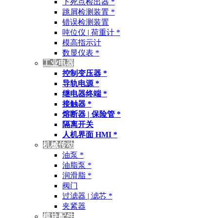
下死点检出器 *
跳屑检测装置 *
错误检测装置
吨位仪 | 荷重计 *
模高指示计
数显仪表 *
工业电器
控制变压器 *
导轨电源 *
继电器终端 *
接触器 *
熔断器 | 保险管 *
隔离开关
人机界面 HMI *
机械传动
油泵 *
油脂泵 *
润滑脂 *
阀门
过滤器 | 滤芯 *
夹紧器
模块配件