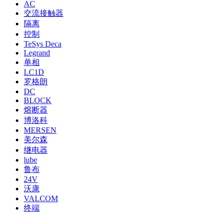
AC
交流接触器
隔离
控制
TeSys Deca
Legrand
单相
LC1D
罗格朗
DC
BLOCK
熔断器
博洛科
MERSEN
美尔森
继电器
lube
鲁布
24V
沃康
VALCOM
终端