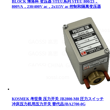
BLOCK 博洛科 变压器 STEU系列 STEU 800/23，
800VA，230/400V ac，2x115V ac 控制和隔离变压器
KOSMEK 考世美 压力开关 JB2800-M0 圧力スイッチ
冲床压力机用压力开关 替代品JBA2700-0G