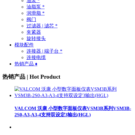
油泵 *
油脂泵 *
润滑脂 *
阀门
过滤器 | 滤芯 *
夹紧器
旋转接头
模块配件
连接器 | 端子台 *
连接电缆
热销产品 ♦
热销产品 | Hot Product
VALCOM 沃康 小型数字面板仪表VSM3B系列VSM3B-
2S0-A3-A3-4支持双设定3输出(HGL)