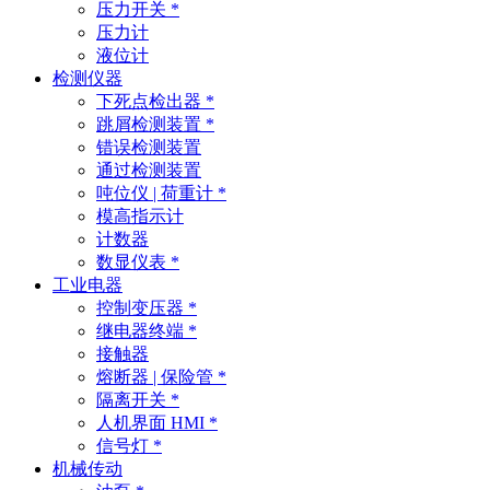
压力开关 *
压力计
液位计
检测仪器
下死点检出器 *
跳屑检测装置 *
错误检测装置
通过检测装置
吨位仪 | 荷重计 *
模高指示计
计数器
数显仪表 *
工业电器
控制变压器 *
继电器终端 *
接触器
熔断器 | 保险管 *
隔离开关 *
人机界面 HMI *
信号灯 *
机械传动