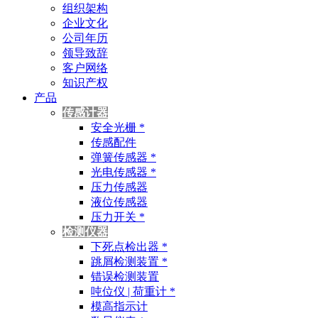
组织架构
企业文化
公司年历
领导致辞
客户网络
知识产权
产品
传感计器
安全光栅 *
传感配件
弹簧传感器 *
光电传感器 *
压力传感器
液位传感器
压力开关 *
检测仪器
下死点检出器 *
跳屑检测装置 *
错误检测装置
吨位仪 | 荷重计 *
模高指示计