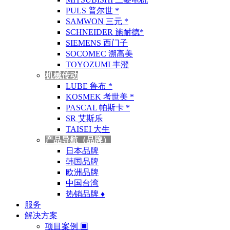
PULS 普尔世 *
SAMWON 三元 *
SCHNEIDER 施耐德*
SIEMENS 西门子
SOCOMEC 溯高美
TOYOZUMI 丰澄
机械传动
LUBE 鲁布 *
KOSMEK 考世美 *
PASCAL 帕斯卡 *
SR 艾斯乐
TAISEI 大生
产品导航（品牌）
日本品牌
韩国品牌
欧洲品牌
中国台湾
热销品牌 ♦
服务
解决方案
项目案例 ▣