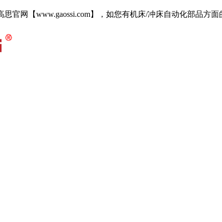
i.com 欢迎访问高思官网【www.gaossi.com】，如您有机床/冲床自动化