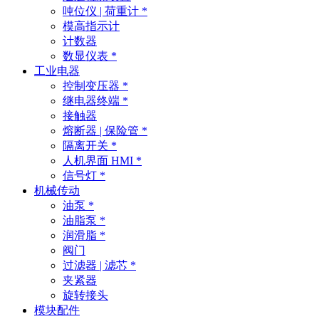
吨位仪 | 荷重计 *
模高指示计
计数器
数显仪表 *
工业电器
控制变压器 *
继电器终端 *
接触器
熔断器 | 保险管 *
隔离开关 *
人机界面 HMI *
信号灯 *
机械传动
油泵 *
油脂泵 *
润滑脂 *
阀门
过滤器 | 滤芯 *
夹紧器
旋转接头
模块配件