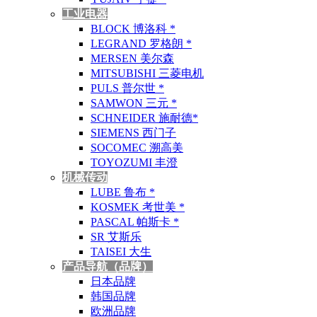
工业电器
BLOCK 博洛科 *
LEGRAND 罗格朗 *
MERSEN 美尔森
MITSUBISHI 三菱电机
PULS 普尔世 *
SAMWON 三元 *
SCHNEIDER 施耐德*
SIEMENS 西门子
SOCOMEC 溯高美
TOYOZUMI 丰澄
机械传动
LUBE 鲁布 *
KOSMEK 考世美 *
PASCAL 帕斯卡 *
SR 艾斯乐
TAISEI 大生
产品导航（品牌）
日本品牌
韩国品牌
欧洲品牌