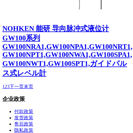
NOHKEN 能研 导向脉冲式液位计
GW100系列
GW100NRA1,GW100NPA1,GW100NRT1,
GW100NPT1,GW100NWA1,GW100SPA1,
GW100NWT1,GW100SPT1,ガイドパル
ス式レベル計
1
2
3
下一页
末页
企业政策
付款政策
发货政策
售后政策
隐私政策