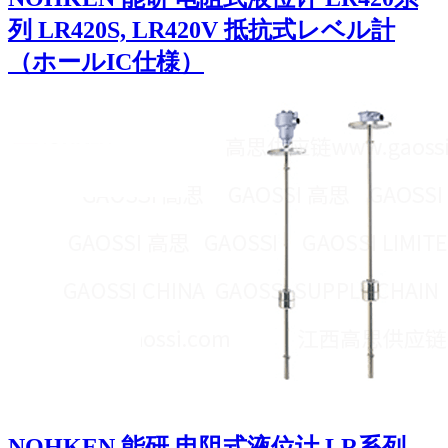
列 LR420S, LR420V 抵抗式レベル計
（ホールIC仕様）
NOHKEN 能研 电阻式液位计 LR系列