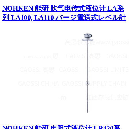
NOHKEN 能研 吹气电传式液位计 LA系
列 LA100, LA110 パージ電送式レベル計
NOHKEN 能研 电阻式液位计 LR420系