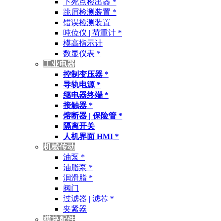
下死点检出器 *
跳屑检测装置 *
错误检测装置
吨位仪 | 荷重计 *
模高指示计
数显仪表 *
工业电器
控制变压器 *
导轨电源 *
继电器终端 *
接触器 *
熔断器 | 保险管 *
隔离开关
人机界面 HMI *
机械传动
油泵 *
油脂泵 *
润滑脂 *
阀门
过滤器 | 滤芯 *
夹紧器
模块配件