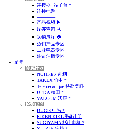
连接器 | 端子台 *
连接电缆
————
产品视频 ▶
库存查询 🔍︎
实物展厅 🏠︎
热销产品专区
工业电器专区
油泵油脂专区
品牌
传感计器
NOHKEN 能研
TAKEX 竹中 *
Telemecanique 特勒美科
UEDA 植田 *
VALCOM 沃康 *
检测仪器
DUCIS 申皓 *
RIKEN KIKI 理研计器
SUGIYAMA 杉山电机 *
YUJAIV 宇捷 *