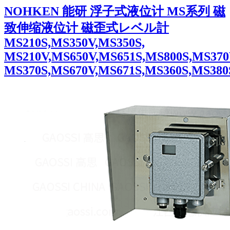
NOHKEN 能研 浮子式液位计 MS系列 磁
致伸缩液位计 磁歪式レベル計
MS210S,MS350V,MS350S,
MS210V,MS650V,MS651S,MS800S,MS370
MS370S,MS670V,MS671S,MS360S,MS380