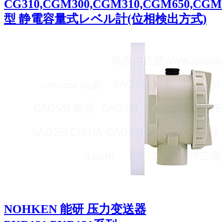
CG310,CGM300,CGM310,CGM650,CGM
型 静電容量式レベル計(位相検出方式)
NOHKEN 能研 压力变送器