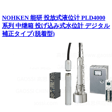
NOHKEN 能研 投放式液位计 PLD4000
系列 中继箱 投げ込み式水位計 デジタル
補正タイプ(脱着型)