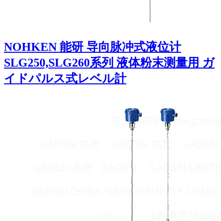
NOHKEN 能研 导向脉冲式液位计
SLG250,SLG260系列 液体粉末测量用 ガ
イドパルス式レベル計