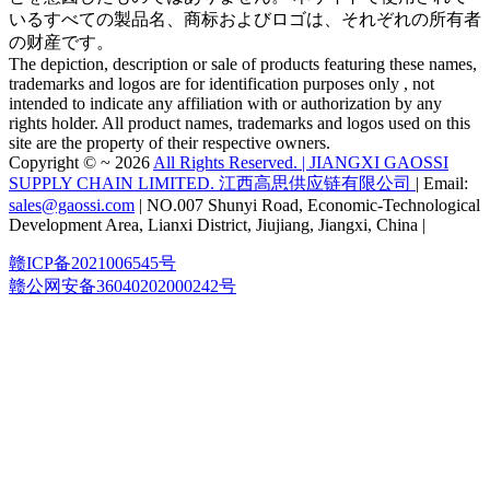
いるすべての製品名、商标およびロゴは、それぞれの所有者
の财産です。
The depiction, description or sale of products featuring these names,
trademarks and logos are for identification purposes only , not
intended to indicate any affiliation with or authorization by any
rights holder. All product names, trademarks and logos used on this
site are the property of their respective owners.
Copyright © ~ 2026
All Rights Reserved. | JIANGXI GAOSSI
SUPPLY CHAIN LIMITED. 江西高思供应链有限公司
| Email:
sales@gaossi.com
| NO.007 Shunyi Road, Economic-Technological
Development Area, Lianxi District, Jiujiang, Jiangxi, China |
赣ICP备2021006545号
赣公网安备36040202000242号