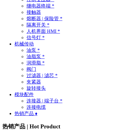
继电器终端 *
接触器
熔断器 | 保险管 *
隔离开关 *
人机界面 HMI *
信号灯 *
机械传动
油泵 *
油脂泵 *
润滑脂 *
阀门
过滤器 | 滤芯 *
夹紧器
旋转接头
模块配件
连接器 | 端子台 *
连接电缆
热销产品 ♦
热销产品 | Hot Product