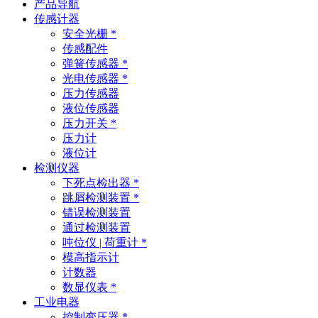
产品导航
传感计器
安全光栅 *
传感配件
弹簧传感器 *
光电传感器 *
压力传感器
液位传感器
压力开关 *
压力计
液位计
检测仪器
下死点检出器 *
跳屑检测装置 *
错误检测装置
通过检测装置
吨位仪 | 荷重计 *
模高指示计
计数器
数显仪表 *
工业电器
控制变压器 *