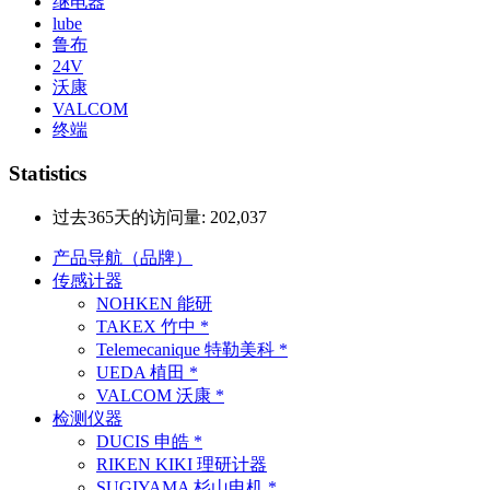
继电器
lube
鲁布
24V
沃康
VALCOM
终端
Statistics
过去365天的访问量:
202,037
产品导航（品牌）
传感计器
NOHKEN 能研
TAKEX 竹中 *
Telemecanique 特勒美科 *
UEDA 植田 *
VALCOM 沃康 *
检测仪器
DUCIS 申皓 *
RIKEN KIKI 理研计器
SUGIYAMA 杉山电机 *