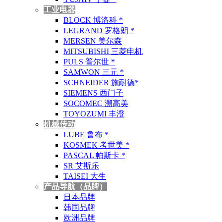
工业电器
BLOCK 博洛科 *
LEGRAND 罗格朗 *
MERSEN 美尔森
MITSUBISHI 三菱电机
PULS 普尔世 *
SAMWON 三元 *
SCHNEIDER 施耐德*
SIEMENS 西门子
SOCOMEC 溯高美
TOYOZUMI 丰澄
机械传动
LUBE 鲁布 *
KOSMEK 考世美 *
PASCAL 帕斯卡 *
SR 艾斯乐
TAISEI 大生
产品导航（品牌）
日本品牌
韩国品牌
欧洲品牌