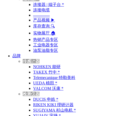
连接器 | 端子台 *
连接电缆
————
产品视频 ▶
库存查询 🔍︎
实物展厅 🏠︎
热销产品专区
工业电器专区
油泵油脂专区
品牌
传感计器
NOHKEN 能研
TAKEX 竹中 *
Telemecanique 特勒美科
UEDA 植田 *
VALCOM 沃康 *
检测仪器
DUCIS 申皓 *
RIKEN KIKI 理研计器
SUGIYAMA 杉山电机 *
YUJAIV 宇捷 *