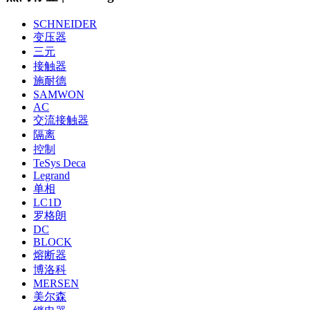
SCHNEIDER
变压器
三元
接触器
施耐德
SAMWON
AC
交流接触器
隔离
控制
TeSys Deca
Legrand
单相
LC1D
罗格朗
DC
BLOCK
熔断器
博洛科
MERSEN
美尔森