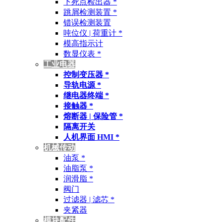
下死点检出器 *
跳屑检测装置 *
错误检测装置
吨位仪 | 荷重计 *
模高指示计
数显仪表 *
工业电器
控制变压器 *
导轨电源 *
继电器终端 *
接触器 *
熔断器 | 保险管 *
隔离开关
人机界面 HMI *
机械传动
油泵 *
油脂泵 *
润滑脂 *
阀门
过滤器 | 滤芯 *
夹紧器
模块配件