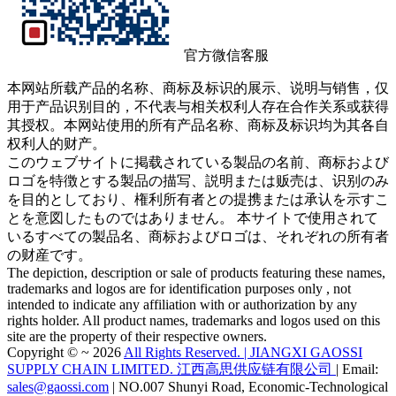
官方微信客服
本网站所载产品的名称、商标及标识的展示、说明与销售，仅
用于产品识别目的，不代表与相关权利人存在合作关系或获得
其授权。本网站使用的所有产品名称、商标及标识均为其各自
权利人的财产。
このウェブサイトに掲载されている製品の名前、商标および
ロゴを特徴とする製品の描写、説明または贩売は、识别のみ
を目的としており、権利所有者との提携または承认を示すこ
とを意図したものではありません。 本サイトで使用されて
いるすべての製品名、商标およびロゴは、それぞれの所有者
の财産です。
The depiction, description or sale of products featuring these names,
trademarks and logos are for identification purposes only , not
intended to indicate any affiliation with or authorization by any
rights holder. All product names, trademarks and logos used on this
site are the property of their respective owners.
Copyright © ~ 2026
All Rights Reserved. | JIANGXI GAOSSI
SUPPLY CHAIN LIMITED. 江西高思供应链有限公司
| Email:
sales@gaossi.com
| NO.007 Shunyi Road, Economic-Technological