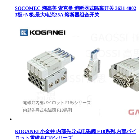
SOCOMEC 溯高美 索克曼 熔断器式隔离开关 3631 4002
3极+N极,最大电流25A 熔断器组合开关
KOGANEI 小金井 内部先导式电磁阀 F18系列,内部パイ
ロット電磁弁F18シリーズ