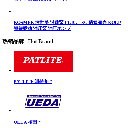
KOSMEK 考世美 过载泵 PL1071-SG 過負荷弁 KOLP
弹簧驱动 油压泵 油圧ポンプ
热销品牌 | Hot Brand
PATLITE 派特莱 *
UEDA 植田 *