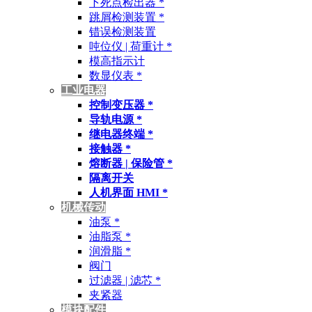
下死点检出器 *
跳屑检测装置 *
错误检测装置
吨位仪 | 荷重计 *
模高指示计
数显仪表 *
工业电器
控制变压器 *
导轨电源 *
继电器终端 *
接触器 *
熔断器 | 保险管 *
隔离开关
人机界面 HMI *
机械传动
油泵 *
油脂泵 *
润滑脂 *
阀门
过滤器 | 滤芯 *
夹紧器
模块配件