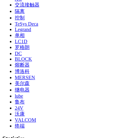
交流接触器
隔离
控制
TeSys Deca
Legrand
单相
LC1D
罗格朗
DC
BLOCK
熔断器
博洛科
MERSEN
美尔森
继电器
lube
鲁布
24V
沃康
VALCOM
终端