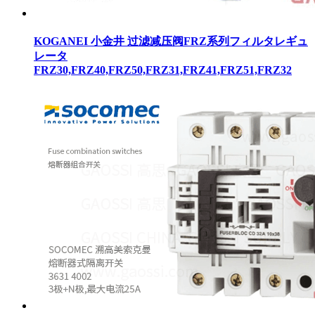
KOGANEI 小金井 过滤减压阀FRZ系列フィルタレギュ
レータ
FRZ30,FRZ40,FRZ50,FRZ31,FRZ41,FRZ51,FRZ32