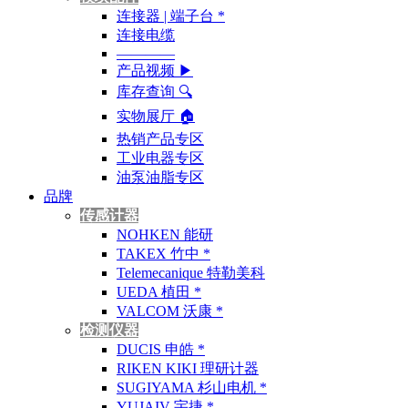
连接器 | 端子台 *
连接电缆
————
产品视频 ▶
库存查询 🔍︎
实物展厅 🏠︎
热销产品专区
工业电器专区
油泵油脂专区
品牌
传感计器
NOHKEN 能研
TAKEX 竹中 *
Telemecanique 特勒美科
UEDA 植田 *
VALCOM 沃康 *
检测仪器
DUCIS 申皓 *
RIKEN KIKI 理研计器
SUGIYAMA 杉山电机 *
YUJAIV 宇捷 *