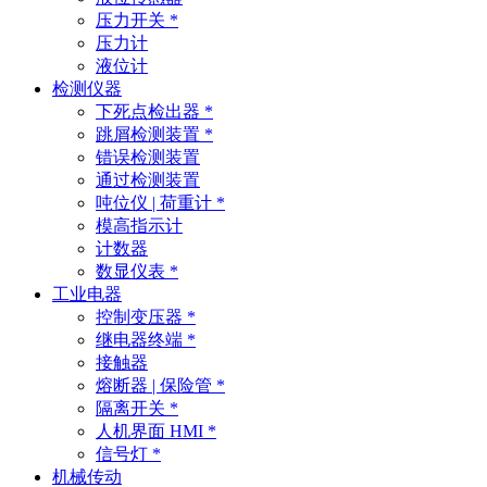
压力开关 *
压力计
液位计
检测仪器
下死点检出器 *
跳屑检测装置 *
错误检测装置
通过检测装置
吨位仪 | 荷重计 *
模高指示计
计数器
数显仪表 *
工业电器
控制变压器 *
继电器终端 *
接触器
熔断器 | 保险管 *
隔离开关 *
人机界面 HMI *
信号灯 *
机械传动