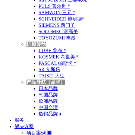
PULS 普尔世 *
SAMWON 三元 *
SCHNEIDER 施耐德*
SIEMENS 西门子
SOCOMEC 溯高美
TOYOZUMI 丰澄
机械传动
LUBE 鲁布 *
KOSMEK 考世美 *
PASCAL 帕斯卡 *
SR 艾斯乐
TAISEI 大生
产品导航（品牌）
日本品牌
韩国品牌
欧洲品牌
中国台湾
热销品牌 ♦
服务
解决方案
项目案例 ▣