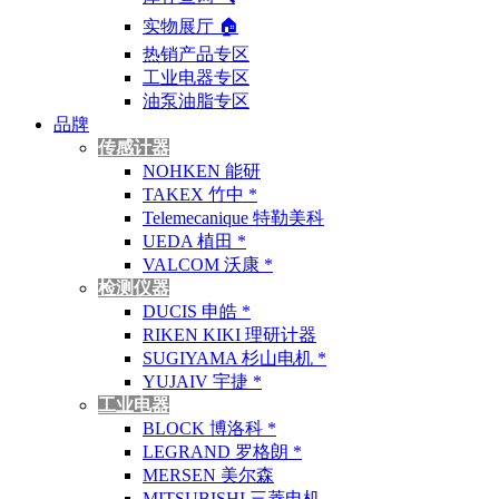
实物展厅 🏠︎
热销产品专区
工业电器专区
油泵油脂专区
品牌
传感计器
NOHKEN 能研
TAKEX 竹中 *
Telemecanique 特勒美科
UEDA 植田 *
VALCOM 沃康 *
检测仪器
DUCIS 申皓 *
RIKEN KIKI 理研计器
SUGIYAMA 杉山电机 *
YUJAIV 宇捷 *
工业电器
BLOCK 博洛科 *
LEGRAND 罗格朗 *
MERSEN 美尔森
MITSUBISHI 三菱电机