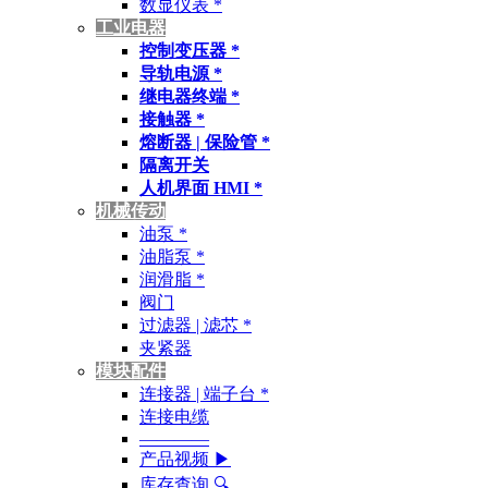
数显仪表 *
工业电器
控制变压器 *
导轨电源 *
继电器终端 *
接触器 *
熔断器 | 保险管 *
隔离开关
人机界面 HMI *
机械传动
油泵 *
油脂泵 *
润滑脂 *
阀门
过滤器 | 滤芯 *
夹紧器
模块配件
连接器 | 端子台 *
连接电缆
————
产品视频 ▶
库存查询 🔍︎