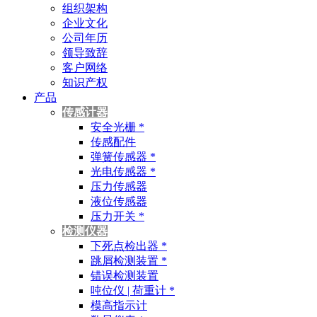
组织架构
企业文化
公司年历
领导致辞
客户网络
知识产权
产品
传感计器
安全光栅 *
传感配件
弹簧传感器 *
光电传感器 *
压力传感器
液位传感器
压力开关 *
检测仪器
下死点检出器 *
跳屑检测装置 *
错误检测装置
吨位仪 | 荷重计 *
模高指示计