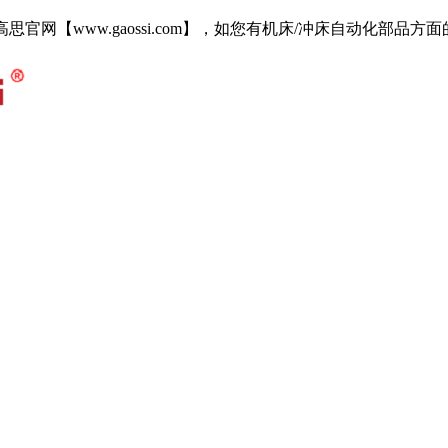
i.com 欢迎访问高思官网【www.gaossi.com】，如您有机床/冲床自动化