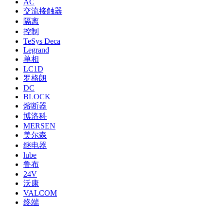
AC
交流接触器
隔离
控制
TeSys Deca
Legrand
单相
LC1D
罗格朗
DC
BLOCK
熔断器
博洛科
MERSEN
美尔森
继电器
lube
鲁布
24V
沃康
VALCOM
终端