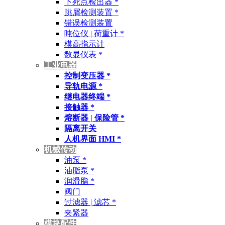
下死点检出器 *
跳屑检测装置 *
错误检测装置
吨位仪 | 荷重计 *
模高指示计
数显仪表 *
工业电器
控制变压器 *
导轨电源 *
继电器终端 *
接触器 *
熔断器 | 保险管 *
隔离开关
人机界面 HMI *
机械传动
油泵 *
油脂泵 *
润滑脂 *
阀门
过滤器 | 滤芯 *
夹紧器
模块配件