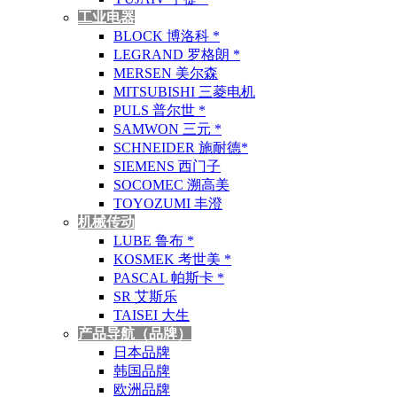
工业电器
BLOCK 博洛科 *
LEGRAND 罗格朗 *
MERSEN 美尔森
MITSUBISHI 三菱电机
PULS 普尔世 *
SAMWON 三元 *
SCHNEIDER 施耐德*
SIEMENS 西门子
SOCOMEC 溯高美
TOYOZUMI 丰澄
机械传动
LUBE 鲁布 *
KOSMEK 考世美 *
PASCAL 帕斯卡 *
SR 艾斯乐
TAISEI 大生
产品导航（品牌）
日本品牌
韩国品牌
欧洲品牌