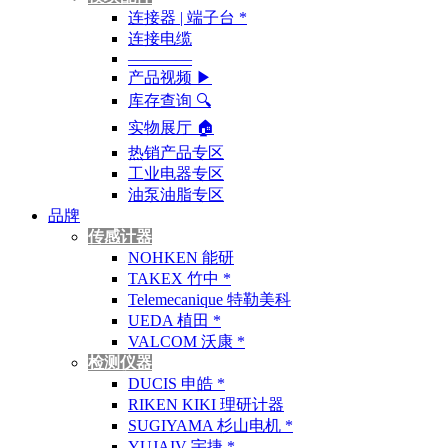
连接器 | 端子台 *
连接电缆
————
产品视频 ▶
库存查询 🔍︎
实物展厅 🏠︎
热销产品专区
工业电器专区
油泵油脂专区
品牌
传感计器
NOHKEN 能研
TAKEX 竹中 *
Telemecanique 特勒美科
UEDA 植田 *
VALCOM 沃康 *
检测仪器
DUCIS 申皓 *
RIKEN KIKI 理研计器
SUGIYAMA 杉山电机 *
YUJAIV 宇捷 *