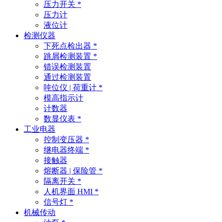
压力开关 *
压力计
液位计
检测仪器
下死点检出器 *
跳屑检测装置 *
错误检测装置
通过检测装置
吨位仪 | 荷重计 *
模高指示计
计数器
数显仪表 *
工业电器
控制变压器 *
继电器终端 *
接触器
熔断器 | 保险管 *
隔离开关 *
人机界面 HMI *
信号灯 *
机械传动