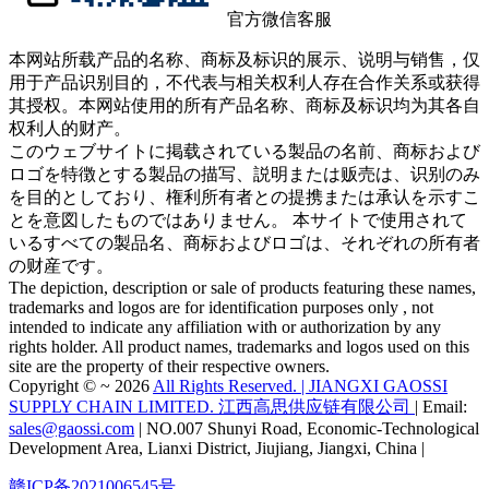
官方微信客服
本网站所载产品的名称、商标及标识的展示、说明与销售，仅
用于产品识别目的，不代表与相关权利人存在合作关系或获得
其授权。本网站使用的所有产品名称、商标及标识均为其各自
权利人的财产。
このウェブサイトに掲载されている製品の名前、商标および
ロゴを特徴とする製品の描写、説明または贩売は、识别のみ
を目的としており、権利所有者との提携または承认を示すこ
とを意図したものではありません。 本サイトで使用されて
いるすべての製品名、商标およびロゴは、それぞれの所有者
の财産です。
The depiction, description or sale of products featuring these names,
trademarks and logos are for identification purposes only , not
intended to indicate any affiliation with or authorization by any
rights holder. All product names, trademarks and logos used on this
site are the property of their respective owners.
Copyright © ~ 2026
All Rights Reserved. | JIANGXI GAOSSI
SUPPLY CHAIN LIMITED. 江西高思供应链有限公司
| Email:
sales@gaossi.com
| NO.007 Shunyi Road, Economic-Technological
Development Area, Lianxi District, Jiujiang, Jiangxi, China |
赣ICP备2021006545号