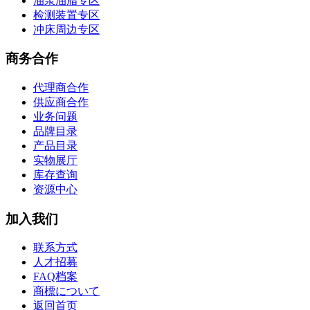
油泵油脂专区
检测装置专区
冲床周边专区
商务合作
代理商合作
供应商合作
业务问题
品牌目录
产品目录
实物展厅
库存查询
资源中心
加入我们
联系方式
人才招募
FAQ档案
商標について
返回首页