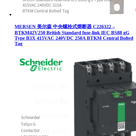
MERSEN 美尔森 中央螺栓式熔断器 C226322 –
BTKM42V250 British Standard fuse-link IEC BS88 gG
Type B3X 415VAC 240VDC 250A BTKM Central Bolted
Tag