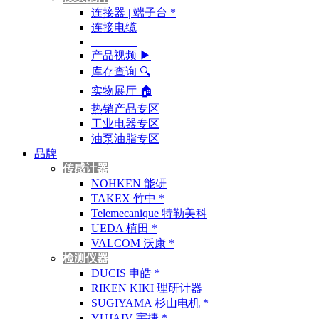
连接器 | 端子台 *
连接电缆
————
产品视频 ▶
库存查询 🔍︎
实物展厅 🏠︎
热销产品专区
工业电器专区
油泵油脂专区
品牌
传感计器
NOHKEN 能研
TAKEX 竹中 *
Telemecanique 特勒美科
UEDA 植田 *
VALCOM 沃康 *
检测仪器
DUCIS 申皓 *
RIKEN KIKI 理研计器
SUGIYAMA 杉山电机 *
YUJAIV 宇捷 *