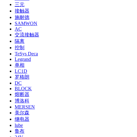
三元
接触器
施耐德
SAMWON
AC
交流接触器
隔离
控制
TeSys Deca
Legrand
单相
LC1D
罗格朗
DC
BLOCK
熔断器
博洛科
MERSEN
美尔森
继电器
lube
鲁布