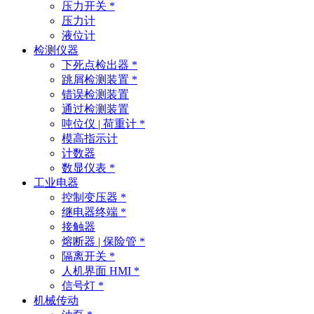
压力开关 *
压力计
液位计
检测仪器
下死点检出器 *
跳屑检测装置 *
错误检测装置
通过检测装置
吨位仪 | 荷重计 *
模高指示计
计数器
数显仪表 *
工业电器
控制变压器 *
继电器终端 *
接触器
熔断器 | 保险管 *
隔离开关 *
人机界面 HMI *
信号灯 *
机械传动