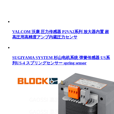
VALCOM 沃康 圧力传感器 P2VA2系列 放大器内置 超
高圧用高精度アンプ内蔵圧力センサ
SUGIYAMA SYSTEM 杉山电机系统 弹簧传感器 US系
列US-4 スプリングセンサー spring sensor