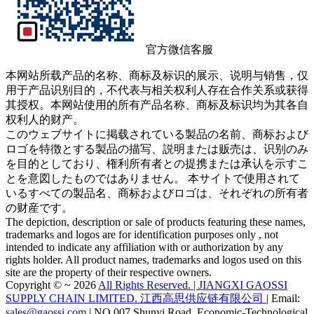
官方微信客服
本网站所载产品的名称、商标及标识的展示、说明与销售，仅
用于产品识别目的，不代表与相关权利人存在合作关系或获得
其授权。本网站使用的所有产品名称、商标及标识均为其各自
权利人的财产。
このウェブサイトに掲载されている製品の名前、商标および
ロゴを特徴とする製品の描写、説明または贩売は、识别のみ
を目的としており、権利所有者との提携または承认を示すこ
とを意図したものではありません。 本サイトで使用されて
いるすべての製品名、商标およびロゴは、それぞれの所有者
の财産です。
The depiction, description or sale of products featuring these names,
trademarks and logos are for identification purposes only , not
intended to indicate any affiliation with or authorization by any
rights holder. All product names, trademarks and logos used on this
site are the property of their respective owners.
Copyright © ~ 2026
All Rights Reserved. | JIANGXI GAOSSI
SUPPLY CHAIN LIMITED. 江西高思供应链有限公司
| Email:
sales@gaossi.com
| NO.007 Shunyi Road, Economic-Technological