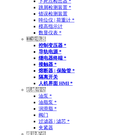
下死点检出器 *
跳屑检测装置 *
错误检测装置
吨位仪 | 荷重计 *
模高指示计
数显仪表 *
工业电器
控制变压器 *
导轨电源 *
继电器终端 *
接触器 *
熔断器 | 保险管 *
隔离开关
人机界面 HMI *
机械传动
油泵 *
油脂泵 *
润滑脂 *
阀门
过滤器 | 滤芯 *
夹紧器
模块配件