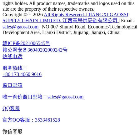
rights holder. All product names, trademarks and logos used on this
site are the property of their respective owners.
Copyright © ~ 2026
All Rights Reserved. | JIANGXI GAOSSI
SUPPLY CHAIN LIMITED. 江西高思供应链有限公司
| Email:
sales@gaossi.com
| NO.007 Shunyi Road, Economic-Technological
Development Area, Lianxi District, Jiujiang, Jiangxi, China |
赣ICP备2021006545号
赣公网安备36040202000242号
热线电话
服务热线：
+86 173 4660 9616
窗口邮箱
唯一询价窗口邮箱：sales@gaossi.com
QQ客服
官方QQ客服：3533461528
微信客服