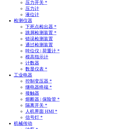
压力开关 *
压力计
液位计
检测仪器
下死点检出器 *
跳屑检测装置 *
错误检测装置
通过检测装置
吨位仪 | 荷重计 *
模高指示计
计数器
数显仪表 *
工业电器
控制变压器 *
继电器终端 *
接触器
熔断器 | 保险管 *
隔离开关 *
人机界面 HMI *
信号灯 *
机械传动