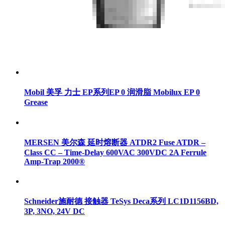
Mobil 美孚 力士 EP系列EP 0 润滑脂 Mobilux EP 0
Grease
MERSEN 美尔森 延时熔断器 ATDR2 Fuse ATDR –
Class CC – Time-Delay 600VAC 300VDC 2A Ferrule
Amp-Trap 2000®
Schneider施耐德 接触器 TeSys Deca系列 LC1D1156BD,
3P, 3NO, 24V DC