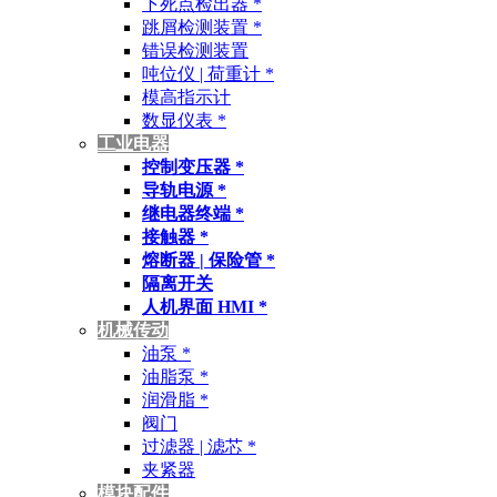
下死点检出器 *
跳屑检测装置 *
错误检测装置
吨位仪 | 荷重计 *
模高指示计
数显仪表 *
工业电器
控制变压器 *
导轨电源 *
继电器终端 *
接触器 *
熔断器 | 保险管 *
隔离开关
人机界面 HMI *
机械传动
油泵 *
油脂泵 *
润滑脂 *
阀门
过滤器 | 滤芯 *
夹紧器
模块配件