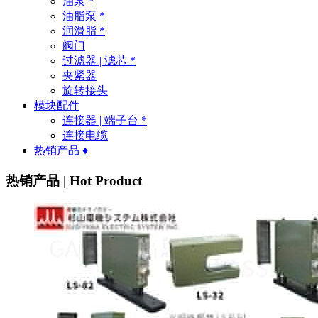
油泵 *
油脂泵 *
润滑脂 *
阀门
过滤器 | 滤芯 *
夹紧器
旋转接头
模块配件
连接器 | 端子台 *
连接电缆
热销产品 ♦
热销产品 | Hot Product