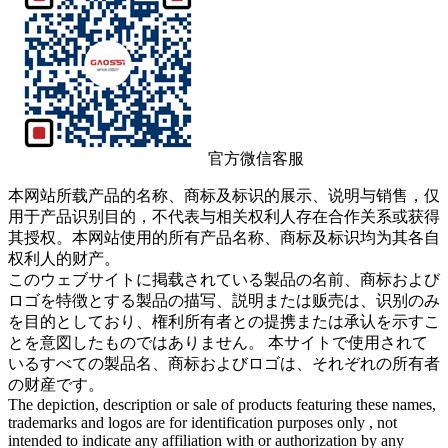
官方微信客服
本网站所载产品的名称、商标及标识的展示、说明与销售，仅
用于产品识别目的，不代表与相关权利人存在合作关系或获得
其授权。本网站使用的所有产品名称、商标及标识均为其各自
权利人的财产。
このウェブサイトに掲载されている製品の名前、商标および
ロゴを特徴とする製品の描写、説明または贩売は、识别のみ
を目的としており、権利所有者との提携または承认を示すこ
とを意図したものではありません。 本サイトで使用されて
いるすべての製品名、商标およびロゴは、それぞれの所有者
の财産です。
The depiction, description or sale of products featuring these names,
trademarks and logos are for identification purposes only , not
intended to indicate any affiliation with or authorization by any