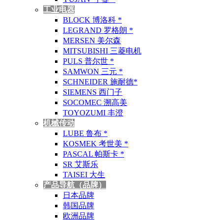
工业电器
BLOCK 博洛科 *
LEGRAND 罗格朗 *
MERSEN 美尔森
MITSUBISHI 三菱电机
PULS 普尔世 *
SAMWON 三元 *
SCHNEIDER 施耐德*
SIEMENS 西门子
SOCOMEC 溯高美
TOYOZUMI 丰澄
机械传动
LUBE 鲁布 *
KOSMEK 考世美 *
PASCAL 帕斯卡 *
SR 艾斯乐
TAISEI 大生
产品导航（品牌）
日本品牌
韩国品牌
欧洲品牌