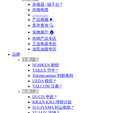
连接器 | 端子台 *
连接电缆
————
产品视频 ▶
库存查询 🔍︎
实物展厅 🏠︎
热销产品专区
工业电器专区
油泵油脂专区
品牌
传感计器
NOHKEN 能研
TAKEX 竹中 *
Telemecanique 特勒美科
UEDA 植田 *
VALCOM 沃康 *
检测仪器
DUCIS 申皓 *
RIKEN KIKI 理研计器
SUGIYAMA 杉山电机 *
YUJAIV 宇捷 *