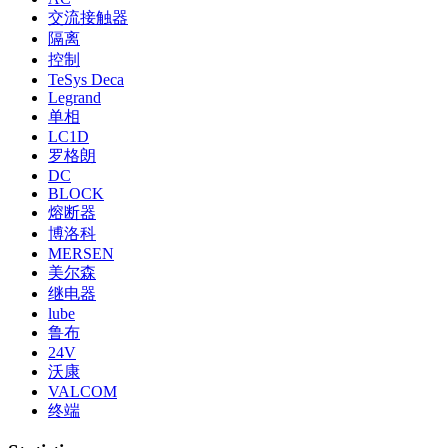
交流接触器
隔离
控制
TeSys Deca
Legrand
单相
LC1D
罗格朗
DC
BLOCK
熔断器
博洛科
MERSEN
美尔森
继电器
lube
鲁布
24V
沃康
VALCOM
终端