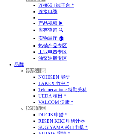
连接器 | 端子台 *
连接电缆
————
产品视频 ▶
库存查询 🔍︎
实物展厅 🏠︎
热销产品专区
工业电器专区
油泵油脂专区
品牌
传感计器
NOHKEN 能研
TAKEX 竹中 *
Telemecanique 特勒美科
UEDA 植田 *
VALCOM 沃康 *
检测仪器
DUCIS 申皓 *
RIKEN KIKI 理研计器
SUGIYAMA 杉山电机 *
YUJAIV 宇捷 *