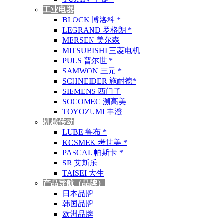
工业电器
BLOCK 博洛科 *
LEGRAND 罗格朗 *
MERSEN 美尔森
MITSUBISHI 三菱电机
PULS 普尔世 *
SAMWON 三元 *
SCHNEIDER 施耐德*
SIEMENS 西门子
SOCOMEC 溯高美
TOYOZUMI 丰澄
机械传动
LUBE 鲁布 *
KOSMEK 考世美 *
PASCAL 帕斯卡 *
SR 艾斯乐
TAISEI 大生
产品导航（品牌）
日本品牌
韩国品牌
欧洲品牌