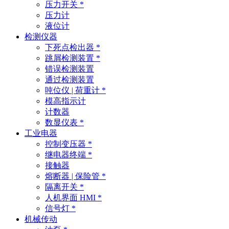
压力开关 *
压力计
液位计
检测仪器
下死点检出器 *
跳屑检测装置 *
错误检测装置
通过检测装置
吨位仪 | 荷重计 *
模高指示计
计数器
数显仪表 *
工业电器
控制变压器 *
继电器终端 *
接触器
熔断器 | 保险管 *
隔离开关 *
人机界面 HMI *
信号灯 *
机械传动