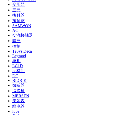
PATLITE 派特莱 *
SAMWON ACT 三元 *
热门标签
SCHNEIDER
变压器
三元
接触器
施耐德
SAMWON
AC
交流接触器
隔离
控制
TeSys Deca
Legrand
单相
LC1D