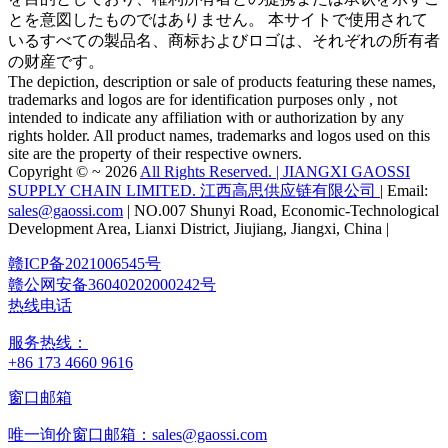
官方微信客服
本网站所载产品的名称、商标及标识的展示、说明与销售，仅
用于产品识别目的，不代表与相关权利人存在合作关系或获得
其授权。本网站使用的所有产品名称、商标及标识均为其各自
权利人的财产。
このウェブサイトに掲载されている製品の名前、商标および
ロゴを特徴とする製品の描写、説明または贩売は、识别のみ
を目的としており、権利所有者との提携または承认を示すこ
とを意図したものではありません。 本サイトで使用されて
いるすべての製品名、商标およびロゴは、それぞれの所有者
の财産です。
The depiction, description or sale of products featuring these names,
trademarks and logos are for identification purposes only , not
intended to indicate any affiliation with or authorization by any
rights holder. All product names, trademarks and logos used on this
site are the property of their respective owners.
Copyright © ~ 2026
All Rights Reserved. | JIANGXI GAOSSI
SUPPLY CHAIN LIMITED. 江西高思供应链有限公司
| Email:
sales@gaossi.com
| NO.007 Shunyi Road, Economic-Technological
Development Area, Lianxi District, Jiujiang, Jiangxi, China |
赣ICP备2021006545号