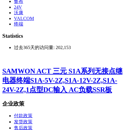
罗格朗
DC
BLOCK
熔断器
博洛科
MERSEN
美尔森
继电器
lube
鲁布
24V
沃康
VALCOM
终端
Statistics
过去365天的访问量:
202,153
SAMWON ACT 三元 S1A系列无接点继