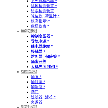
下死点检出器 *
跳屑检测装置 *
错误检测装置
吨位仪 | 荷重计 *
模高指示计
数显仪表 *
工业电器
控制变压器 *
导轨电源 *
继电器终端 *
接触器 *
熔断器 | 保险管 *
隔离开关
人机界面 HMI *
机械传动
油泵 *
油脂泵 *
润滑脂 *
阀门
过滤器 | 滤芯 *
夹紧器
模块配件