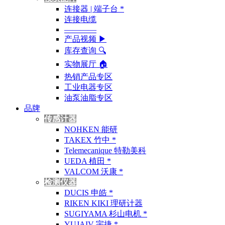
连接器 | 端子台 *
连接电缆
————
产品视频 ▶
库存查询 🔍︎
实物展厅 🏠︎
热销产品专区
工业电器专区
油泵油脂专区
品牌
传感计器
NOHKEN 能研
TAKEX 竹中 *
Telemecanique 特勒美科
UEDA 植田 *
VALCOM 沃康 *
检测仪器
DUCIS 申皓 *
RIKEN KIKI 理研计器
SUGIYAMA 杉山电机 *
YUJAIV 宇捷 *