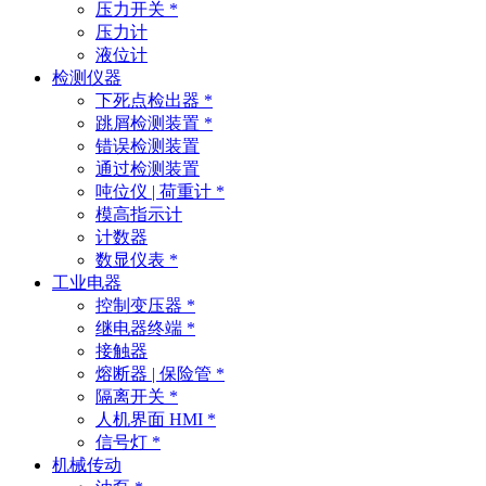
压力开关 *
压力计
液位计
检测仪器
下死点检出器 *
跳屑检测装置 *
错误检测装置
通过检测装置
吨位仪 | 荷重计 *
模高指示计
计数器
数显仪表 *
工业电器
控制变压器 *
继电器终端 *
接触器
熔断器 | 保险管 *
隔离开关 *
人机界面 HMI *
信号灯 *
机械传动