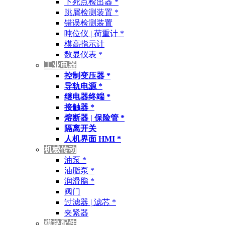
下死点检出器 *
跳屑检测装置 *
错误检测装置
吨位仪 | 荷重计 *
模高指示计
数显仪表 *
工业电器
控制变压器 *
导轨电源 *
继电器终端 *
接触器 *
熔断器 | 保险管 *
隔离开关
人机界面 HMI *
机械传动
油泵 *
油脂泵 *
润滑脂 *
阀门
过滤器 | 滤芯 *
夹紧器
模块配件