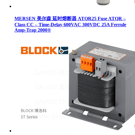
MERSEN 美尔森 延时熔断器 ATQR25 Fuse ATQR –
Class CC – Time-Delay 600VAC 300VDC 25A Ferrule
Amp-Trap 2000®