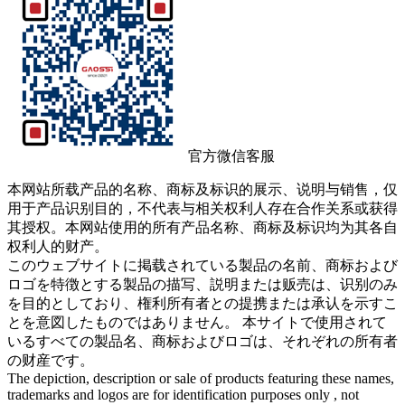
官方微信客服
本网站所载产品的名称、商标及标识的展示、说明与销售，仅
用于产品识别目的，不代表与相关权利人存在合作关系或获得
其授权。本网站使用的所有产品名称、商标及标识均为其各自
权利人的财产。
このウェブサイトに掲载されている製品の名前、商标および
ロゴを特徴とする製品の描写、説明または贩売は、识别のみ
を目的としており、権利所有者との提携または承认を示すこ
とを意図したものではありません。 本サイトで使用されて
いるすべての製品名、商标およびロゴは、それぞれの所有者
の财産です。
The depiction, description or sale of products featuring these names,
trademarks and logos are for identification purposes only , not