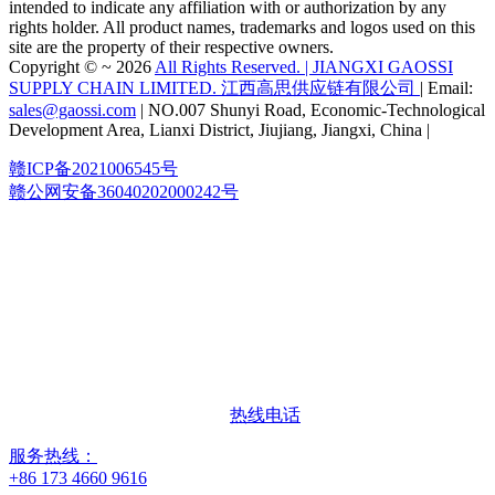
intended to indicate any affiliation with or authorization by any
rights holder. All product names, trademarks and logos used on this
site are the property of their respective owners.
Copyright © ~ 2026
All Rights Reserved. | JIANGXI GAOSSI
SUPPLY CHAIN LIMITED. 江西高思供应链有限公司
| Email:
sales@gaossi.com
| NO.007 Shunyi Road, Economic-Technological
Development Area, Lianxi District, Jiujiang, Jiangxi, China |
赣ICP备2021006545号
赣公网安备36040202000242号
热线电话
服务热线：
+86 173 4660 9616