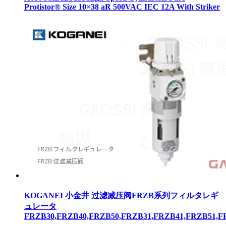
Protistor® Size 10×38 aR 500VAC IEC 12A With Striker
KOGANEI 小金井 过滤减压阀FRZB系列フィルタレギ
ュレータ
FRZB30,FRZB40,FRZB50,FRZB31,FRZB41,FRZB51,F