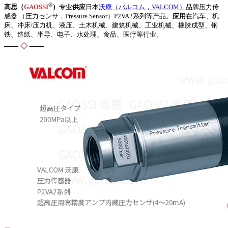
®
高思（
GAOSSI
）
专业
供应
日本
沃康（バルコム，VALCOM）
品牌压力传
感器 （圧力センサ，Pressure Sensor）P2VA2系列等产品。
应用
在汽车、机
床、冲床/压力机、液压、土木机械、建筑机械、工业机械、橡胶成型、钢
铁、造纸、半导、电子、水处理、食品、医疗等行业。
——
◇
——