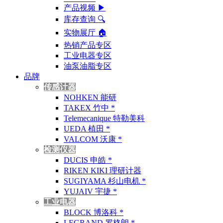
产品视频 ▶
库存查询 🔍︎
实物展厅 🏠︎
热销产品专区
工业电器专区
油泵油脂专区
品牌
传感计器
NOHKEN 能研
TAKEX 竹中 *
Telemecanique 特勒美科
UEDA 植田 *
VALCOM 沃康 *
检测仪器
DUCIS 申皓 *
RIKEN KIKI 理研计器
SUGIYAMA 杉山电机 *
YUJAIV 宇捷 *
工业电器
BLOCK 博洛科 *
LEGRAND 罗格朗 *