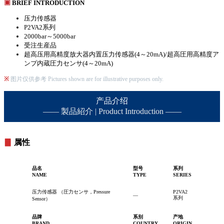
▣
BRIEF INTRODUCTION
压力传感器
P2VA2系列
2000bar～5000bar
受注生産品
超高压用高精度放大器内置压力传感器(4～20mA)/超高圧用高精度ア
ンプ内蔵圧力センサ(4～20mA)
※
图片仅供参考 Pictures shown are for illustrative purposes only.
产品介绍
—— 製品紹介 | Product Introduction ——
▊
属性
品名
型号
系列
NAME
TYPE
SERIES
压力传感器 （圧力センサ，Pressure
P2VA2
—
系列
Sensor）
品牌
系别
产地
BRAND
COUNTRY
ORIGIN