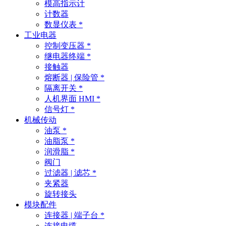
模高指示计
计数器
数显仪表 *
工业电器
控制变压器 *
继电器终端 *
接触器
熔断器 | 保险管 *
隔离开关 *
人机界面 HMI *
信号灯 *
机械传动
油泵 *
油脂泵 *
润滑脂 *
阀门
过滤器 | 滤芯 *
夹紧器
旋转接头
模块配件
连接器 | 端子台 *
连接电缆