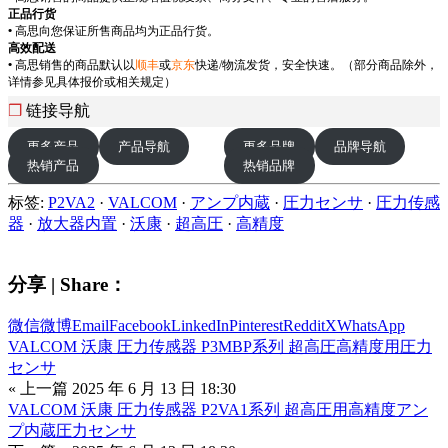
正品行货
•
高思向您保证所售商品均为正品行货。
高效配送
•
高思销售的商品默认以
顺丰
或
京东
快递/物流发货，安全快速。（部分商品除外，
详情参见具体报价或相关规定）
❒
链接导航
更多产品
产品导航
更多品牌
品牌导航
热销产品
热销品牌
标签:
P2VA2
·
VALCOM
·
アンプ内蔵
·
圧力センサ
·
圧力传感
器
·
放大器内置
·
沃康
·
超高圧
·
高精度
分享 | Share：
微信
微博
Email
Facebook
LinkedIn
Pinterest
Reddit
X
WhatsApp
VALCOM 沃康 圧力传感器 P3MBP系列 超高圧高精度用圧力
センサ
« 上一篇
2025 年 6 月 13 日 18:30
VALCOM 沃康 圧力传感器 P2VA1系列 超高圧用高精度アン
プ内蔵圧力センサ