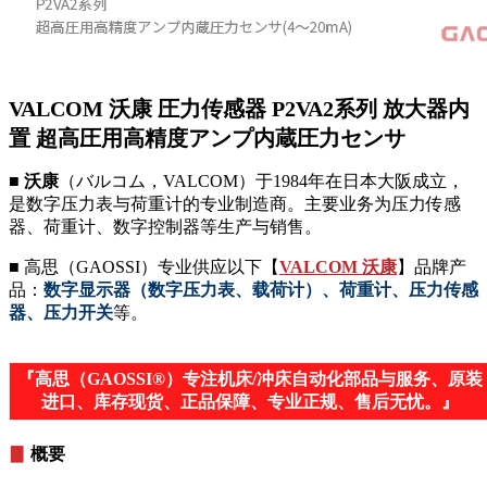
VALCOM 沃康 圧力传感器 P2VA2系列 放大器内
置 超高圧用高精度アンプ内蔵圧力センサ
■ 沃康
（バルコム，VALCOM）于1984年在日本大阪成立，
是数字压力表与荷重计的专业制造商。主要业务为压力传感
器、荷重计、数字控制器等生产与销售。
■ 高思（GAOSSI）专业供应以下【
VALCOM 沃康
】品牌产
品：
数字显示器（数字压力表、载荷计）、荷重计、压力传感
器、压力开关
等。
『高思（GAOSSI®）专注机床/冲床自动化部品与服务、原装
进口、库存现货、正品保障、专业正规、售后无忧。』
▊
概要