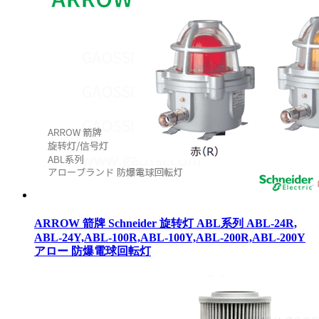
ARROW 箭牌 Schneider 旋转灯 ABL系列 ABL‐24R,
ABL‐24Y,ABL‐100R,ABL‐100Y,ABL‐200R,ABL‐200Y
アロー 防爆電球回転灯