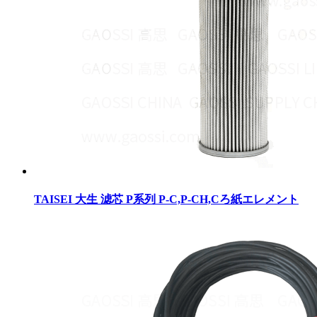
TAISEI 大生 滤芯 P系列 P-C,P-CH,Cろ紙エレメント