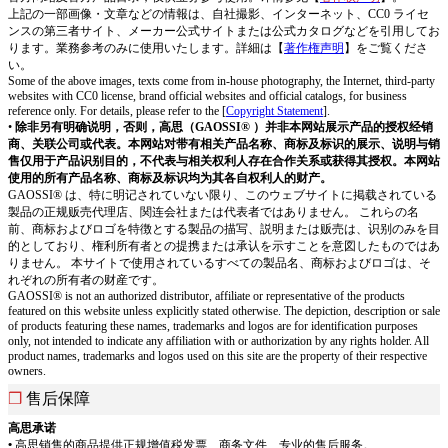
上記の一部画像・文章などの情報は、自社撮影、インターネット、CC0 ライセ
ンスの第三者サイト、メーカー公式サイトまたは公式カタログなどを引用してお
ります。業務参考のみに使用いたします。詳細は【
著作権声明
】をご覧くださ
い。
Some of the above images, texts come from in-house photography, the Internet, third-party
websites with CC0 license, brand official websites and official catalogs, for business
reference only. For details, please refer to the [
Copyright Statement
].
•
除非另有明确说明，否则，高思（GAOSSI® ）并非本网站展示产品的授权经销
商、关联公司或代表。本网站对带有相关产品名称、商标及标识的展示、说明与销
售仅用于产品识别目的，不代表与相关权利人存在合作关系或获得其授权。本网站
使用的所有产品名称、商标及标识均为其各自权利人的财产。
GAOSSI® は、特に明记されていない限り、このウェブサイトに掲载されている
製品の正规贩売代理店、関连会社または代表者ではありません。 これらの名
前、商标およびロゴを特徴とする製品の描写、説明または贩売は、识别のみを目
的としており、権利所有者との提携または承认を示すことを意図したものではあ
りません。 本サイトで使用されているすべての製品名、商标およびロゴは、そ
れぞれの所有者の财産です。
GAOSSI® is not an authorized distributor, affiliate or representative of the products
featured on this website unless explicitly stated otherwise. The depiction, description or sale
of products featuring these names, trademarks and logos are for identification purposes
only, not intended to indicate any affiliation with or authorization by any rights holder. All
product names, trademarks and logos used on this site are the property of their respective
owners.
❒
售后保障
高思承诺
•
高思销售的商品提供正规增值税发票、商务文件、专业的售后服务。