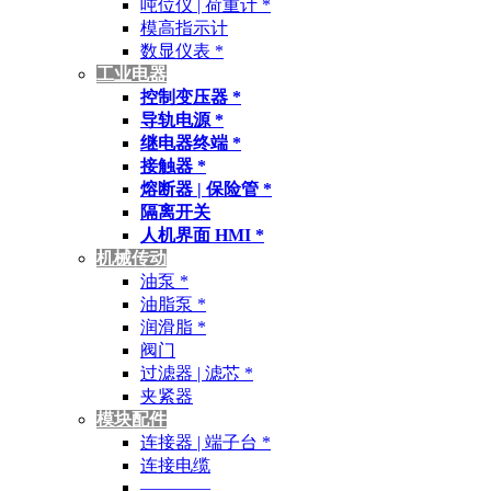
吨位仪 | 荷重计 *
模高指示计
数显仪表 *
工业电器
控制变压器 *
导轨电源 *
继电器终端 *
接触器 *
熔断器 | 保险管 *
隔离开关
人机界面 HMI *
机械传动
油泵 *
油脂泵 *
润滑脂 *
阀门
过滤器 | 滤芯 *
夹紧器
模块配件
连接器 | 端子台 *
连接电缆
————