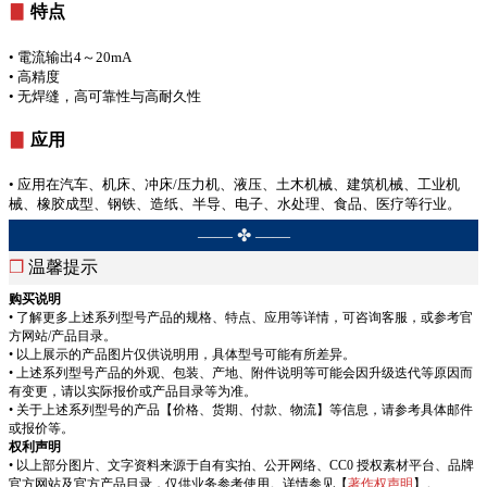
▊
特点
• 電流输出4～20mA
• 高精度
• 无焊缝，高可靠性与高耐久性
▊
应用
• 应用在汽车、机床、冲床/压力机、液压、土木机械、建筑机械、工业机
械、橡胶成型、钢铁、造纸、半导、电子、水处理、食品、医疗等行业。
—— ✤ ——
❒
温馨提示
购买说明
• 了解更多上述系列型号产品的规格、特点、应用等详情，可咨询客服，或参考官
方网站/产品目录。
• 以上展示的产品图片仅供说明用，具体型号可能有所差异。
• 上述系列型号产品的外观、包装、产地、附件说明等可能会因升级迭代等原因而
有变更，请以实际报价或产品目录等为准。
• 关于上述系列型号的产品【价格、货期、付款、物流】等信息，请参考具体邮件
或报价等。
权利声明
• 以上部分图片、文字资料来源于自有实拍、公开网络、CC0 授权素材平台、品牌
官方网站及官方产品目录，仅供业务参考使用。详情参见【
著作权声明
】。