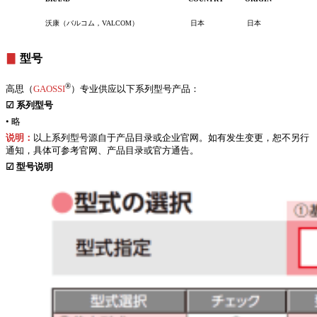
沃康（バルコム，VALCOM）
日本
日本
▊
型号
®
高思（
GAOSSI
）专业供应以下系列型号产品：
☑
系列型号
• 略
说明：
以上系列型号源自于产品目录或企业官网。如有发生变更，恕不另行
通知，具体可参考官网、产品目录或官方通告。
☑
型号说明