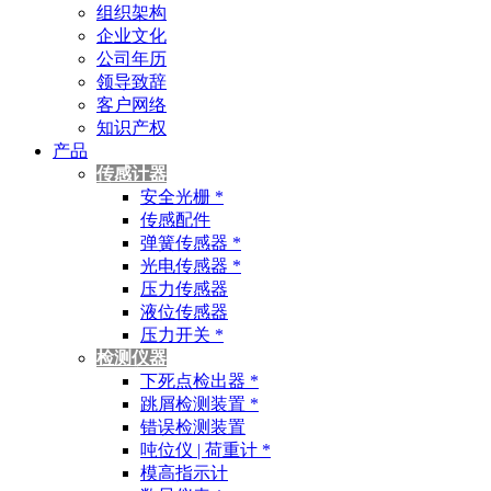
组织架构
企业文化
公司年历
领导致辞
客户网络
知识产权
产品
传感计器
安全光栅 *
传感配件
弹簧传感器 *
光电传感器 *
压力传感器
液位传感器
压力开关 *
检测仪器
下死点检出器 *
跳屑检测装置 *
错误检测装置
吨位仪 | 荷重计 *
模高指示计