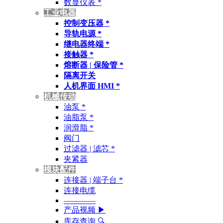
数显仪表 *
工业电器
控制变压器 *
导轨电源 *
继电器终端 *
接触器 *
熔断器 | 保险管 *
隔离开关
人机界面 HMI *
机械传动
油泵 *
油脂泵 *
润滑脂 *
阀门
过滤器 | 滤芯 *
夹紧器
模块配件
连接器 | 端子台 *
连接电缆
————
产品视频 ▶
库存查询 🔍︎