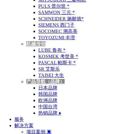
PULS 普尔世 *
SAMWON 三元 *
SCHNEIDER 施耐德*
SIEMENS 西门子
SOCOMEC 溯高美
TOYOZUMI 丰澄
机械传动
LUBE 鲁布 *
KOSMEK 考世美 *
PASCAL 帕斯卡 *
SR 艾斯乐
TAISEI 大生
产品导航（品牌）
日本品牌
韩国品牌
欧洲品牌
中国台湾
热销品牌 ♦
服务
解决方案
项目案例 ▣