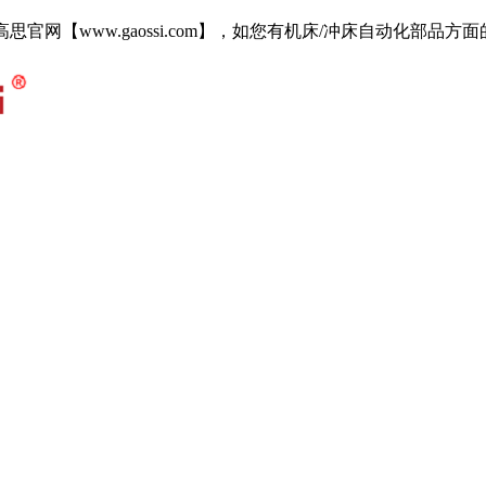
i.com 欢迎访问高思官网【www.gaossi.com】，如您有机床/冲床自动化