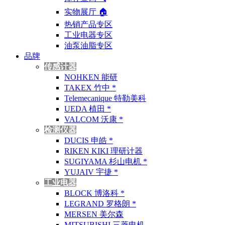
实物展厅 🏠︎
热销产品专区
工业电器专区
油泵油脂专区
品牌
传感计器
NOHKEN 能研
TAKEX 竹中 *
Telemecanique 特勒美科
UEDA 植田 *
VALCOM 沃康 *
检测仪器
DUCIS 申皓 *
RIKEN KIKI 理研计器
SUGIYAMA 杉山电机 *
YUJAIV 宇捷 *
工业电器
BLOCK 博洛科 *
LEGRAND 罗格朗 *
MERSEN 美尔森
MITSUBISHI 三菱电机