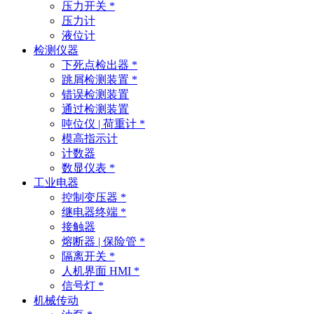
压力开关 *
压力计
液位计
检测仪器
下死点检出器 *
跳屑检测装置 *
错误检测装置
通过检测装置
吨位仪 | 荷重计 *
模高指示计
计数器
数显仪表 *
工业电器
控制变压器 *
继电器终端 *
接触器
熔断器 | 保险管 *
隔离开关 *
人机界面 HMI *
信号灯 *
机械传动