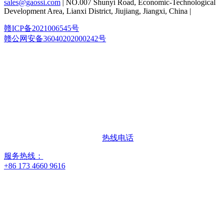
其授权。本网站使用的所有产品名称、商标及标识均为其各自
权利人的财产。
このウェブサイトに掲载されている製品の名前、商标および
ロゴを特徴とする製品の描写、説明または贩売は、识别のみ
を目的としており、権利所有者との提携または承认を示すこ
とを意図したものではありません。 本サイトで使用されて
いるすべての製品名、商标およびロゴは、それぞれの所有者
の财産です。
The depiction, description or sale of products featuring these names,
trademarks and logos are for identification purposes only , not
intended to indicate any affiliation with or authorization by any
rights holder. All product names, trademarks and logos used on this
site are the property of their respective owners.
Copyright © ~ 2026
All Rights Reserved. | JIANGXI GAOSSI
SUPPLY CHAIN LIMITED. 江西高思供应链有限公司
| Email:
sales@gaossi.com
| NO.007 Shunyi Road, Economic-Technological
Development Area, Lianxi District, Jiujiang, Jiangxi, China |
赣ICP备2021006545号
赣公网安备36040202000242号