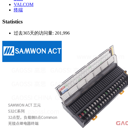
Legrand
单相
LC1D
罗格朗
DC
BLOCK
熔断器
博洛科
MERSEN
美尔森
继电器
lube
鲁布
24V
沃康
VALCOM
终端
Statistics
过去365天的访问量:
201,996