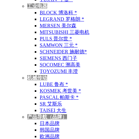
工业电器
BLOCK 博洛科 *
LEGRAND 罗格朗 *
MERSEN 美尔森
MITSUBISHI 三菱电机
PULS 普尔世 *
SAMWON 三元 *
SCHNEIDER 施耐德*
SIEMENS 西门子
SOCOMEC 溯高美
TOYOZUMI 丰澄
机械传动
LUBE 鲁布 *
KOSMEK 考世美 *
PASCAL 帕斯卡 *
SR 艾斯乐
TAISEI 大生
产品导航（品牌）
日本品牌
韩国品牌
欧洲品牌