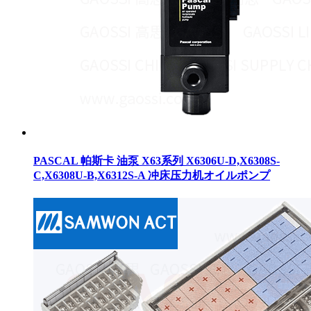
PASCAL 帕斯卡 油泵 X63系列 X6306U-D,X6308S-
C,X6308U-B,X6312S-A 冲床压力机オイルポンプ