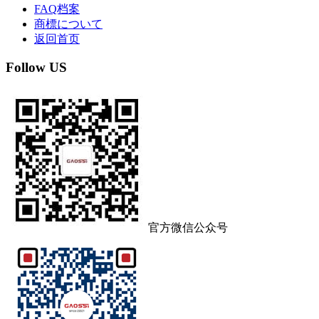
代理商合作
供应商合作
业务问题
品牌目录
产品目录
实物展厅
库存查询
资源中心
加入我们
联系方式
人才招募
FAQ档案
商標について
返回首页
Follow US