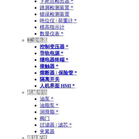
下死点检出器 *
跳屑检测装置 *
错误检测装置
吨位仪 | 荷重计 *
模高指示计
数显仪表 *
工业电器
控制变压器 *
导轨电源 *
继电器终端 *
接触器 *
熔断器 | 保险管 *
隔离开关
人机界面 HMI *
机械传动
油泵 *
油脂泵 *
润滑脂 *
阀门
过滤器 | 滤芯 *
夹紧器
模块配件