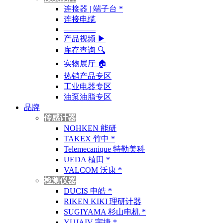
连接器 | 端子台 *
连接电缆
————
产品视频 ▶
库存查询 🔍︎
实物展厅 🏠︎
热销产品专区
工业电器专区
油泵油脂专区
品牌
传感计器
NOHKEN 能研
TAKEX 竹中 *
Telemecanique 特勒美科
UEDA 植田 *
VALCOM 沃康 *
检测仪器
DUCIS 申皓 *
RIKEN KIKI 理研计器
SUGIYAMA 杉山电机 *
YUJAIV 宇捷 *