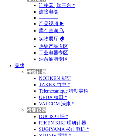
连接器 | 端子台 *
连接电缆
————
产品视频 ▶
库存查询 🔍︎
实物展厅 🏠︎
热销产品专区
工业电器专区
油泵油脂专区
品牌
传感计器
NOHKEN 能研
TAKEX 竹中 *
Telemecanique 特勒美科
UEDA 植田 *
VALCOM 沃康 *
检测仪器
DUCIS 申皓 *
RIKEN KIKI 理研计器
SUGIYAMA 杉山电机 *
YUJAIV 宇捷 *