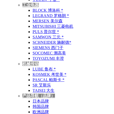
工业电器
BLOCK 博洛科 *
LEGRAND 罗格朗 *
MERSEN 美尔森
MITSUBISHI 三菱电机
PULS 普尔世 *
SAMWON 三元 *
SCHNEIDER 施耐德*
SIEMENS 西门子
SOCOMEC 溯高美
TOYOZUMI 丰澄
机械传动
LUBE 鲁布 *
KOSMEK 考世美 *
PASCAL 帕斯卡 *
SR 艾斯乐
TAISEI 大生
产品导航（品牌）
日本品牌
韩国品牌
欧洲品牌