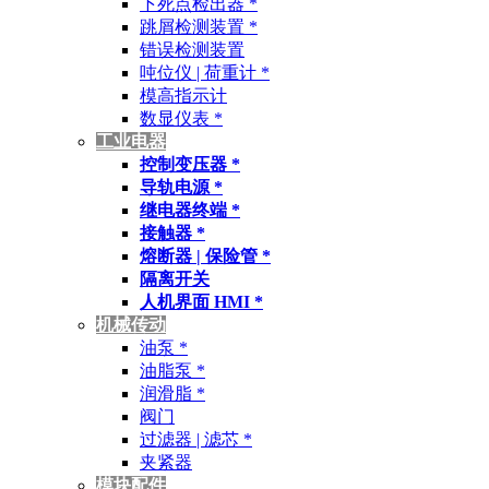
下死点检出器 *
跳屑检测装置 *
错误检测装置
吨位仪 | 荷重计 *
模高指示计
数显仪表 *
工业电器
控制变压器 *
导轨电源 *
继电器终端 *
接触器 *
熔断器 | 保险管 *
隔离开关
人机界面 HMI *
机械传动
油泵 *
油脂泵 *
润滑脂 *
阀门
过滤器 | 滤芯 *
夹紧器
模块配件