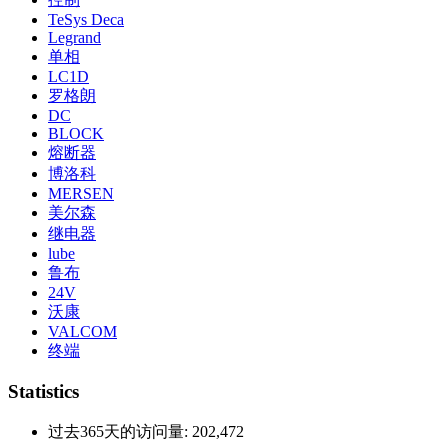
TeSys Deca
Legrand
单相
LC1D
罗格朗
DC
BLOCK
熔断器
博洛科
MERSEN
美尔森
继电器
lube
鲁布
24V
沃康
VALCOM
终端
Statistics
过去365天的访问量:
202,472