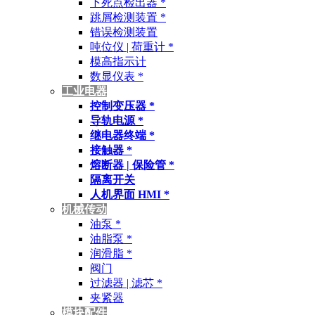
下死点检出器 *
跳屑检测装置 *
错误检测装置
吨位仪 | 荷重计 *
模高指示计
数显仪表 *
工业电器
控制变压器 *
导轨电源 *
继电器终端 *
接触器 *
熔断器 | 保险管 *
隔离开关
人机界面 HMI *
机械传动
油泵 *
油脂泵 *
润滑脂 *
阀门
过滤器 | 滤芯 *
夹紧器
模块配件