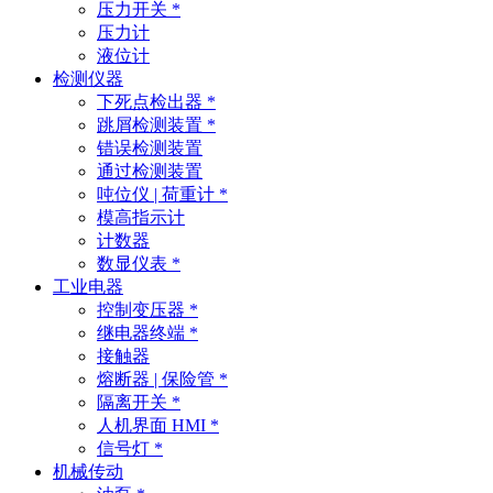
压力开关 *
压力计
液位计
检测仪器
下死点检出器 *
跳屑检测装置 *
错误检测装置
通过检测装置
吨位仪 | 荷重计 *
模高指示计
计数器
数显仪表 *
工业电器
控制变压器 *
继电器终端 *
接触器
熔断器 | 保险管 *
隔离开关 *
人机界面 HMI *
信号灯 *
机械传动