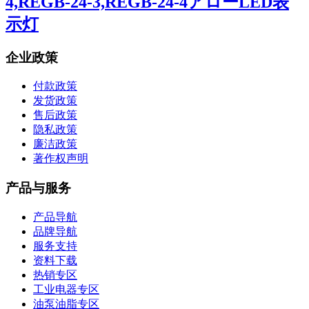
4,REGB-24-3,REGB-24-4アローLED表
示灯
企业政策
付款政策
发货政策
售后政策
隐私政策
廉洁政策
著作权声明
产品与服务
产品导航
品牌导航
服务支持
资料下载
热销专区
工业电器专区
油泵油脂专区