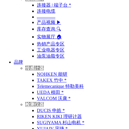
连接器 | 端子台 *
连接电缆
————
产品视频 ▶
库存查询 🔍︎
实物展厅 🏠︎
热销产品专区
工业电器专区
油泵油脂专区
品牌
传感计器
NOHKEN 能研
TAKEX 竹中 *
Telemecanique 特勒美科
UEDA 植田 *
VALCOM 沃康 *
检测仪器
DUCIS 申皓 *
RIKEN KIKI 理研计器
SUGIYAMA 杉山电机 *
YUJAIV 宇捷 *