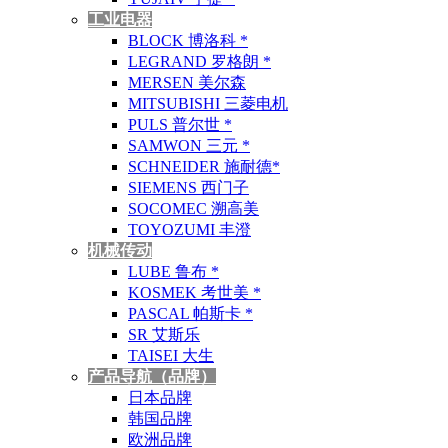
工业电器
BLOCK 博洛科 *
LEGRAND 罗格朗 *
MERSEN 美尔森
MITSUBISHI 三菱电机
PULS 普尔世 *
SAMWON 三元 *
SCHNEIDER 施耐德*
SIEMENS 西门子
SOCOMEC 溯高美
TOYOZUMI 丰澄
机械传动
LUBE 鲁布 *
KOSMEK 考世美 *
PASCAL 帕斯卡 *
SR 艾斯乐
TAISEI 大生
产品导航（品牌）
日本品牌
韩国品牌
欧洲品牌