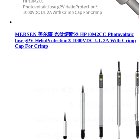
MERSEN 美尔森 光伏熔断器 HP10M2CC Photovoltaic
fuse gPV HelioProtection® 1000VDC UL 2A With Crimp
Cap For Crimp