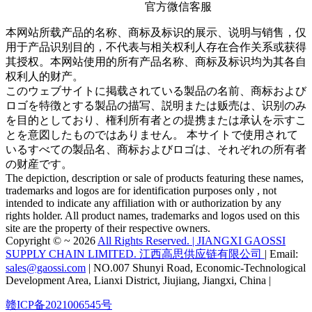
官方微信客服
本网站所载产品的名称、商标及标识的展示、说明与销售，仅
用于产品识别目的，不代表与相关权利人存在合作关系或获得
其授权。本网站使用的所有产品名称、商标及标识均为其各自
权利人的财产。
このウェブサイトに掲载されている製品の名前、商标および
ロゴを特徴とする製品の描写、説明または贩売は、识别のみ
を目的としており、権利所有者との提携または承认を示すこ
とを意図したものではありません。 本サイトで使用されて
いるすべての製品名、商标およびロゴは、それぞれの所有者
の财産です。
The depiction, description or sale of products featuring these names,
trademarks and logos are for identification purposes only , not
intended to indicate any affiliation with or authorization by any
rights holder. All product names, trademarks and logos used on this
site are the property of their respective owners.
Copyright © ~ 2026
All Rights Reserved. | JIANGXI GAOSSI
SUPPLY CHAIN LIMITED. 江西高思供应链有限公司
| Email:
sales@gaossi.com
| NO.007 Shunyi Road, Economic-Technological
Development Area, Lianxi District, Jiujiang, Jiangxi, China |
赣ICP备2021006545号