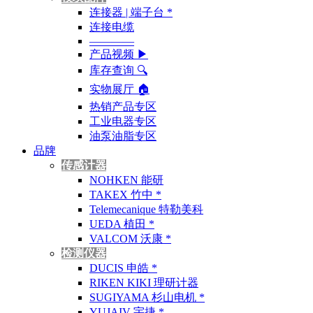
连接器 | 端子台 *
连接电缆
————
产品视频 ▶
库存查询 🔍︎
实物展厅 🏠︎
热销产品专区
工业电器专区
油泵油脂专区
品牌
传感计器
NOHKEN 能研
TAKEX 竹中 *
Telemecanique 特勒美科
UEDA 植田 *
VALCOM 沃康 *
检测仪器
DUCIS 申皓 *
RIKEN KIKI 理研计器
SUGIYAMA 杉山电机 *
YUJAIV 宇捷 *