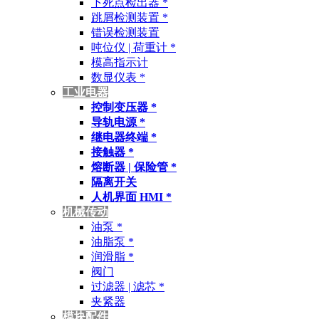
下死点检出器 *
跳屑检测装置 *
错误检测装置
吨位仪 | 荷重计 *
模高指示计
数显仪表 *
工业电器
控制变压器 *
导轨电源 *
继电器终端 *
接触器 *
熔断器 | 保险管 *
隔离开关
人机界面 HMI *
机械传动
油泵 *
油脂泵 *
润滑脂 *
阀门
过滤器 | 滤芯 *
夹紧器
模块配件