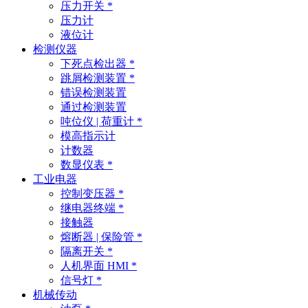
压力开关 *
压力计
液位计
检测仪器
下死点检出器 *
跳屑检测装置 *
错误检测装置
通过检测装置
吨位仪 | 荷重计 *
模高指示计
计数器
数显仪表 *
工业电器
控制变压器 *
继电器终端 *
接触器
熔断器 | 保险管 *
隔离开关 *
人机界面 HMI *
信号灯 *
机械传动