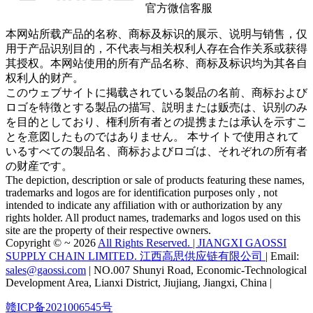
官方微信客服
本网站所载产品的名称、商标及标识的展示、说明与销售，仅
用于产品识别目的，不代表与相关权利人存在合作关系或获得
其授权。本网站使用的所有产品名称、商标及标识均为其各自
权利人的财产。
このウェブサイトに掲载されている製品の名前、商标および
ロゴを特徴とする製品の描写、説明または贩売は、识别のみ
を目的としており、権利所有者との提携または承认を示すこ
とを意図したものではありません。 本サイトで使用されて
いるすべての製品名、商标およびロゴは、それぞれの所有者
の财産です。
The depiction, description or sale of products featuring these names,
trademarks and logos are for identification purposes only , not
intended to indicate any affiliation with or authorization by any
rights holder. All product names, trademarks and logos used on this
site are the property of their respective owners.
Copyright © ~ 2026
All Rights Reserved. | JIANGXI GAOSSI
SUPPLY CHAIN LIMITED. 江西高思供应链有限公司
| Email:
sales@gaossi.com
| NO.007 Shunyi Road, Economic-Technological
Development Area, Lianxi District, Jiujiang, Jiangxi, China |
赣ICP备2021006545号