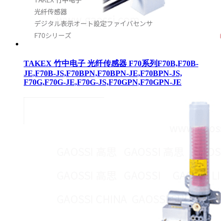
TAKEX 竹中电子 光纤传感器 F70系列F70B,F70B-
JE,F70B-JS,F70BPN,F70BPN-JE,F70BPN-JS,
F70G,F70G-JE,F70G-JS,F70GPN,F70GPN-JE