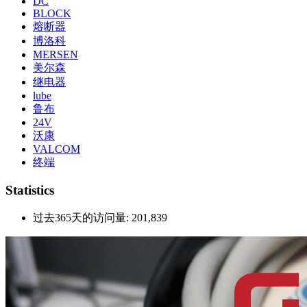
DC
BLOCK
熔断器
博洛科
MERSEN
美尔森
继电器
lube
鲁布
24V
沃康
VALCOM
终端
Statistics
过去365天的访问量:
201,839