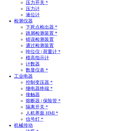
压力开关 *
压力计
液位计
检测仪器
下死点检出器 *
跳屑检测装置 *
错误检测装置
通过检测装置
吨位仪 | 荷重计 *
模高指示计
计数器
数显仪表 *
工业电器
控制变压器 *
继电器终端 *
接触器
熔断器 | 保险管 *
隔离开关 *
人机界面 HMI *
信号灯 *
机械传动