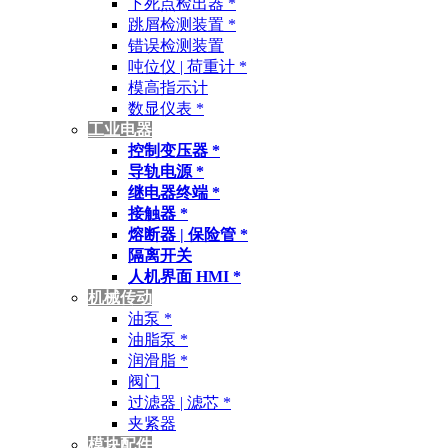
下死点检出器 *
跳屑检测装置 *
错误检测装置
吨位仪 | 荷重计 *
模高指示计
数显仪表 *
工业电器
控制变压器 *
导轨电源 *
继电器终端 *
接触器 *
熔断器 | 保险管 *
隔离开关
人机界面 HMI *
机械传动
油泵 *
油脂泵 *
润滑脂 *
阀门
过滤器 | 滤芯 *
夹紧器
模块配件