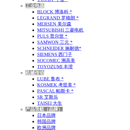
工业电器
BLOCK 博洛科 *
LEGRAND 罗格朗 *
MERSEN 美尔森
MITSUBISHI 三菱电机
PULS 普尔世 *
SAMWON 三元 *
SCHNEIDER 施耐德*
SIEMENS 西门子
SOCOMEC 溯高美
TOYOZUMI 丰澄
机械传动
LUBE 鲁布 *
KOSMEK 考世美 *
PASCAL 帕斯卡 *
SR 艾斯乐
TAISEI 大生
产品导航（品牌）
日本品牌
韩国品牌
欧洲品牌