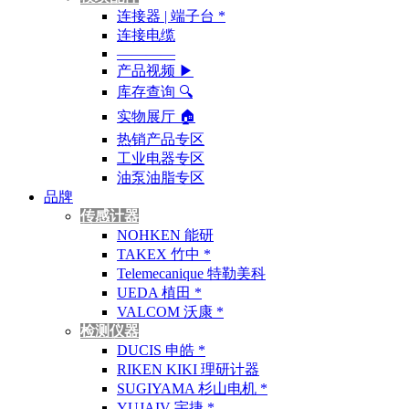
连接器 | 端子台 *
连接电缆
————
产品视频 ▶
库存查询 🔍︎
实物展厅 🏠︎
热销产品专区
工业电器专区
油泵油脂专区
品牌
传感计器
NOHKEN 能研
TAKEX 竹中 *
Telemecanique 特勒美科
UEDA 植田 *
VALCOM 沃康 *
检测仪器
DUCIS 申皓 *
RIKEN KIKI 理研计器
SUGIYAMA 杉山电机 *
YUJAIV 宇捷 *