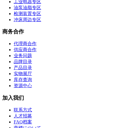
工业电器专区
油泵油脂专区
检测装置专区
冲床周边专区
商务合作
代理商合作
供应商合作
业务问题
品牌目录
产品目录
实物展厅
库存查询
资源中心
加入我们
联系方式
人才招募
FAQ档案
商標について