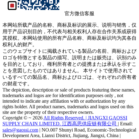
官方微信客服
本网站所载产品的名称、商标及标识的展示、说明与销售，仅
用于产品识别目的，不代表与相关权利人存在合作关系或获得
其授权。本网站使用的所有产品名称、商标及标识均为其各自
权利人的财产。
このウェブサイトに掲载されている製品の名前、商标および
ロゴを特徴とする製品の描写、説明または贩売は、识别のみ
を目的としており、権利所有者との提携または承认を示すこ
とを意図したものではありません。 本サイトで使用されて
いるすべての製品名、商标およびロゴは、それぞれの所有者
の财産です。
The depiction, description or sale of products featuring these names,
trademarks and logos are for identification purposes only , not
intended to indicate any affiliation with or authorization by any
rights holder. All product names, trademarks and logos used on this
site are the property of their respective owners.
Copyright © ~ 2026
All Rights Reserved. | JIANGXI GAOSSI
SUPPLY CHAIN LIMITED. 江西高思供应链有限公司
| Email:
sales@gaossi.com
| NO.007 Shunyi Road, Economic-Technological
Development Area, Lianxi District, Jiujiang, Jiangxi, China |