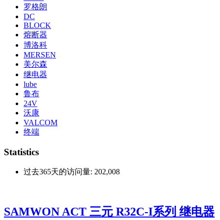
罗格朗
DC
BLOCK
熔断器
博洛科
MERSEN
美尔森
继电器
lube
鲁布
24V
沃康
VALCOM
终端
Statistics
过去365天的访问量:
202,008
SAMWON ACT 三元 R32C-I系列 继电器