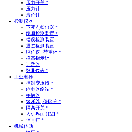
压力开关 *
压力计
液位计
检测仪器
下死点检出器 *
跳屑检测装置 *
错误检测装置
通过检测装置
吨位仪 | 荷重计 *
模高指示计
计数器
数显仪表 *
工业电器
控制变压器 *
继电器终端 *
接触器
熔断器 | 保险管 *
隔离开关 *
人机界面 HMI *
信号灯 *
机械传动