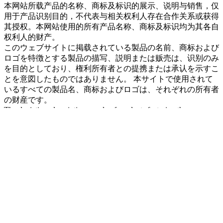
本网站所载产品的名称、商标及标识的展示、说明与销售，仅
用于产品识别目的，不代表与相关权利人存在合作关系或获得
其授权。本网站使用的所有产品名称、商标及标识均为其各自
权利人的财产。
このウェブサイトに掲载されている製品の名前、商标および
ロゴを特徴とする製品の描写、説明または贩売は、识别のみ
を目的としており、権利所有者との提携または承认を示すこ
とを意図したものではありません。 本サイトで使用されて
いるすべての製品名、商标およびロゴは、それぞれの所有者
の财産です。
The depiction, description or sale of products featuring these names,
trademarks and logos are for identification purposes only , not
intended to indicate any affiliation with or authorization by any
rights holder. All product names, trademarks and logos used on this
site are the property of their respective owners.
Copyright © ~ 2026
All Rights Reserved. | JIANGXI GAOSSI
SUPPLY CHAIN LIMITED. 江西高思供应链有限公司
| Email:
sales@gaossi.com
| NO.007 Shunyi Road, Economic-Technological
Development Area, Lianxi District, Jiujiang, Jiangxi, China |
赣ICP备2021006545号
赣公网安备36040202000242号