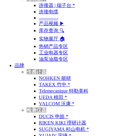
连接器 | 端子台 *
连接电缆
————
产品视频 ▶
库存查询 🔍︎
实物展厅 🏠︎
热销产品专区
工业电器专区
油泵油脂专区
品牌
传感计器
NOHKEN 能研
TAKEX 竹中 *
Telemecanique 特勒美科
UEDA 植田 *
VALCOM 沃康 *
检测仪器
DUCIS 申皓 *
RIKEN KIKI 理研计器
SUGIYAMA 杉山电机 *
YUJAIV 宇捷 *