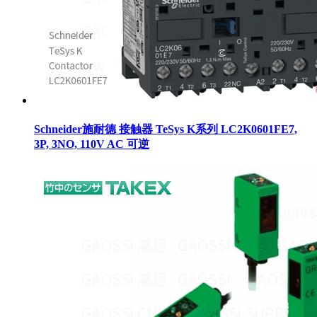
Schneider施耐德 接触器 TeSys K系列 LC2K0601FE7,
3P, 3NO, 110V AC 可逆