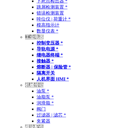
下死点检出器 *
跳屑检测装置 *
错误检测装置
吨位仪 | 荷重计 *
模高指示计
数显仪表 *
工业电器
控制变压器 *
导轨电源 *
继电器终端 *
接触器 *
熔断器 | 保险管 *
隔离开关
人机界面 HMI *
机械传动
油泵 *
油脂泵 *
润滑脂 *
阀门
过滤器 | 滤芯 *
夹紧器
模块配件