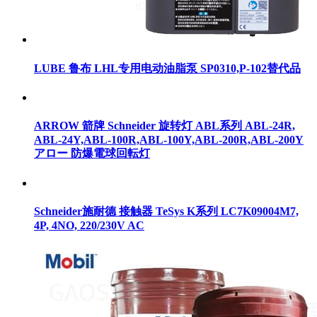
LUBE 鲁布 LHL专用电动油脂泵 SP0310,P-102替代品
ARROW 箭牌 Schneider 旋转灯 ABL系列 ABL‐24R,
ABL‐24Y,ABL‐100R,ABL‐100Y,ABL‐200R,ABL‐200Y
アロー 防爆電球回転灯
Schneider施耐德 接触器 TeSys K系列 LC7K09004M7,
4P, 4NO, 220/230V AC