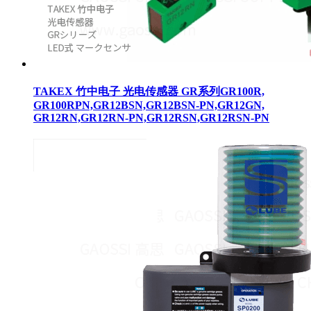
TAKEX 竹中电子 光电传感器 GR系列GR100R,
GR100RPN,GR12BSN,GR12BSN-PN,GR12GN,
GR12RN,GR12RN-PN,GR12RSN,GR12RSN-PN