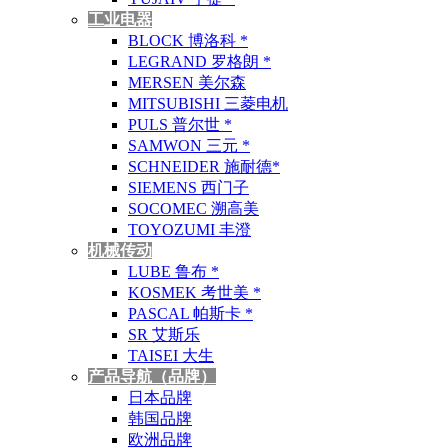
工业电器
BLOCK 博洛科 *
LEGRAND 罗格朗 *
MERSEN 美尔森
MITSUBISHI 三菱电机
PULS 普尔世 *
SAMWON 三元 *
SCHNEIDER 施耐德*
SIEMENS 西门子
SOCOMEC 溯高美
TOYOZUMI 丰澄
机械传动
LUBE 鲁布 *
KOSMEK 考世美 *
PASCAL 帕斯卡 *
SR 艾斯乐
TAISEI 大生
产品导航（品牌）
日本品牌
韩国品牌
欧洲品牌