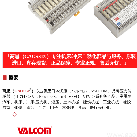
『高思（GAOSSI®）专注机床/冲床自动化部品与服务、原装
进口、库存现货、正品保障、专业正规、售后无忧。』
▊
概要
®
高思（
GAOSSI
）
专业
供应
日本沃康（バルコム，VALCOM）品牌压力传
感器 （圧力センサ，Pressure Sensor）VPVQ、VPVQF系列等产品。
应用
在
汽车、机床、冲床/压力机、液压、土木机械、建筑机械、工业机械、橡胶
成型、钢铁、造纸、半导、电子、水处理、食品、医疗等行业。
——
◇
——