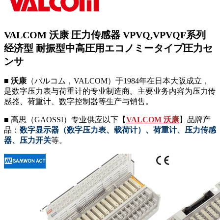
VALCOM 沃康 圧力传感器 VPVQ,VPVQF系列
经济型 耐振型中高圧用エコノミータイプ圧力セ
ンサ
■ 沃康
（バルコム，VALCOM）于1984年在日本大阪成立，
是数字压力表与荷重计的专业制造商。主要业务内容为压力传
感器、荷重计、数字控制器等生产与销售。
■ 高思（GAOSSI）专业供应以下【
VALCOM 沃康
】品牌产
品：
数字显示器（数字压力表、载荷计）、荷重计、压力传感
器、压力开关
等。