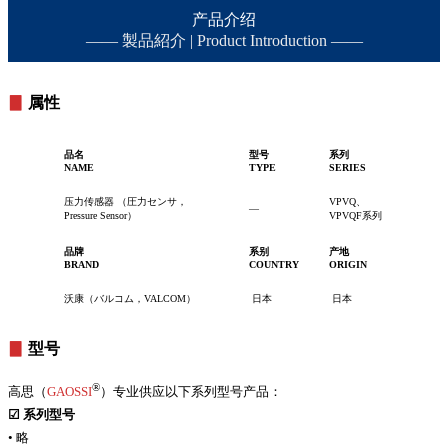
产品介绍
—— 製品紹介 | Product Introduction ——
▊
属性
品名
型号
系列
NAME
TYPE
SERIES
压力传感器 （圧力センサ，
VPVQ、
—
Pressure Sensor）
VPVQF系列
品牌
系别
产地
BRAND
COUNTRY
ORIGIN
沃康（バルコム，VALCOM）
日本
日本
▊
型号
®
高思（
GAOSSI
）专业供应以下系列型号产品：
☑
系列型号
• 略