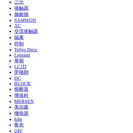
三元
接触器
施耐德
SAMWON
AC
交流接触器
隔离
控制
TeSys Deca
Legrand
单相
LC1D
罗格朗
DC
BLOCK
熔断器
博洛科
MERSEN
美尔森
继电器
lube
鲁布
24V