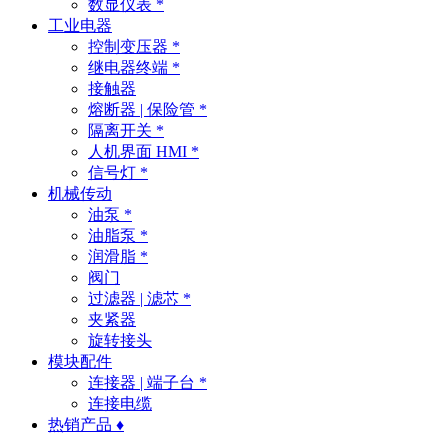
数显仪表 *
工业电器
控制变压器 *
继电器终端 *
接触器
熔断器 | 保险管 *
隔离开关 *
人机界面 HMI *
信号灯 *
机械传动
油泵 *
油脂泵 *
润滑脂 *
阀门
过滤器 | 滤芯 *
夹紧器
旋转接头
模块配件
连接器 | 端子台 *
连接电缆
热销产品 ♦