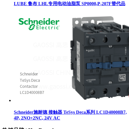
LUBE 鲁布 LHL专用电动油脂泵 SP0000,P-207F替代品
Schneider施耐德 接触器 TeSys Deca系列 LC1D40008B7,
4P, 2NO+2NC, 24V AC