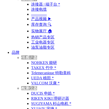
连接器 | 端子台 *
连接电缆
————
产品视频 ▶
库存查询 🔍︎
实物展厅 🏠︎
热销产品专区
工业电器专区
油泵油脂专区
品牌
传感计器
NOHKEN 能研
TAKEX 竹中 *
Telemecanique 特勒美科
UEDA 植田 *
VALCOM 沃康 *
检测仪器
DUCIS 申皓 *
RIKEN KIKI 理研计器
SUGIYAMA 杉山电机 *
YUJAIV 宇捷 *