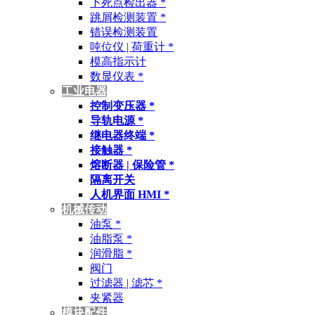
下死点检出器 *
跳屑检测装置 *
错误检测装置
吨位仪 | 荷重计 *
模高指示计
数显仪表 *
工业电器
控制变压器 *
导轨电源 *
继电器终端 *
接触器 *
熔断器 | 保险管 *
隔离开关
人机界面 HMI *
机械传动
油泵 *
油脂泵 *
润滑脂 *
阀门
过滤器 | 滤芯 *
夹紧器
模块配件