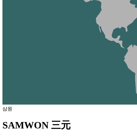
삼원
SAMWON 三元