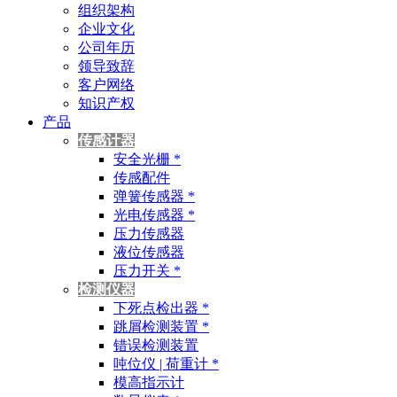
组织架构
企业文化
公司年历
领导致辞
客户网络
知识产权
产品
传感计器
安全光栅 *
传感配件
弹簧传感器 *
光电传感器 *
压力传感器
液位传感器
压力开关 *
检测仪器
下死点检出器 *
跳屑检测装置 *
错误检测装置
吨位仪 | 荷重计 *
模高指示计