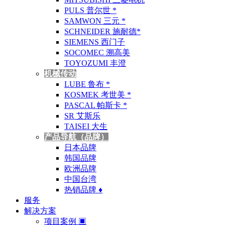
PULS 普尔世 *
SAMWON 三元 *
SCHNEIDER 施耐德*
SIEMENS 西门子
SOCOMEC 溯高美
TOYOZUMI 丰澄
机械传动
LUBE 鲁布 *
KOSMEK 考世美 *
PASCAL 帕斯卡 *
SR 艾斯乐
TAISEI 大生
产品导航（品牌）
日本品牌
韩国品牌
欧洲品牌
中国台湾
热销品牌 ♦
服务
解决方案
项目案例 ▣