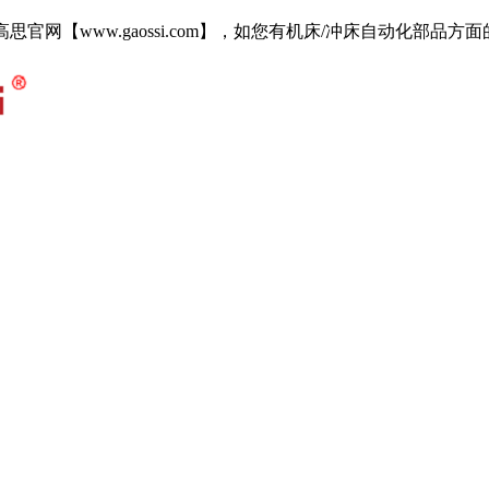
i.com 欢迎访问高思官网【www.gaossi.com】，如您有机床/冲床自动化