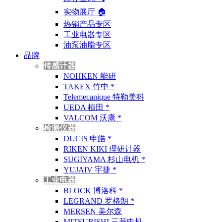
实物展厅 🏠︎
热销产品专区
工业电器专区
油泵油脂专区
品牌
传感计器
NOHKEN 能研
TAKEX 竹中 *
Telemecanique 特勒美科
UEDA 植田 *
VALCOM 沃康 *
检测仪器
DUCIS 申皓 *
RIKEN KIKI 理研计器
SUGIYAMA 杉山电机 *
YUJAIV 宇捷 *
工业电器
BLOCK 博洛科 *
LEGRAND 罗格朗 *
MERSEN 美尔森
MITSUBISHI 三菱电机