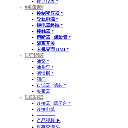
数显仪表 *
工业电器
控制变压器 *
导轨电源 *
继电器终端 *
接触器 *
熔断器 | 保险管 *
隔离开关
人机界面 HMI *
机械传动
油泵 *
油脂泵 *
润滑脂 *
阀门
过滤器 | 滤芯 *
夹紧器
模块配件
连接器 | 端子台 *
连接电缆
————
产品视频 ▶
库存查询 🔍︎